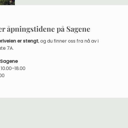
r åpningstidene på Sagene
riveien er stengt
, og du finner oss fra nå av i
te 7A.
 Sagene
10.00–18.00
.00