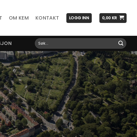
T
OM KEM
KONTAKT
LOGG INN
0,00
KR
Søk
SJON
etter:
Trikkestallen på Sagene
nye lokale er i historiske omgivelser – et