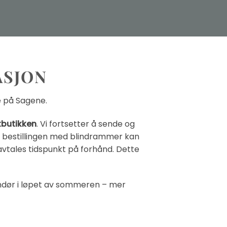
ASJON
ge på Sagene.
tbutikken
. Vi fortsetter å sende og
r bestillingen med blindrammer kan
avtales tidspunkt på forhånd. Dette
andør i løpet av sommeren – mer