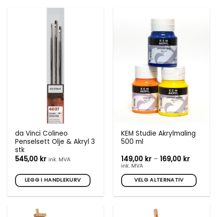
produktet
produktet
har
har
flere
flere
varianter.
varianter.
Alternativene
Alternativene
kan
kan
velges
velges
på
på
produktsiden
produktsiden
da Vinci Colineo
KEM Studie Akrylmaling
Penselsett Olje & Akryl 3
500 ml
stk
Prisomr
545,00
kr
149,00
kr
–
169,00
kr
ink. MVA
149,00 k
ink. MVA
til
169,00 k
LEGG I HANDLEKURV
VELG ALTERNATIV
Dette
produktet
har