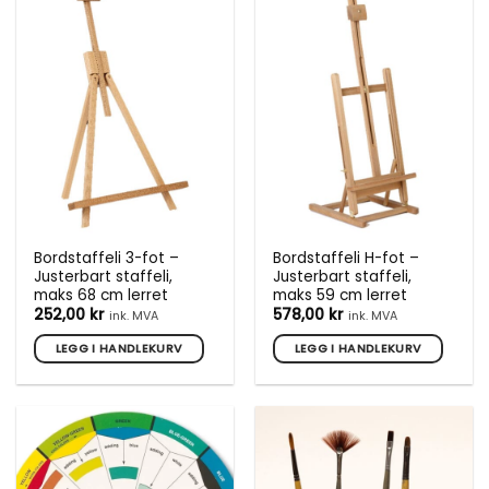
flere
varianter.
Alternativene
kan
velges
på
produktsiden
Bordstaffeli 3-fot –
Bordstaffeli H-fot –
Justerbart staffeli,
Justerbart staffeli,
maks 68 cm lerret
maks 59 cm lerret
252,00
kr
578,00
kr
ink. MVA
ink. MVA
LEGG I HANDLEKURV
LEGG I HANDLEKURV