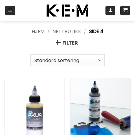
Skip
to
content
HJEM
/
NETTBUTIKK
/
SIDE 4
FILTER