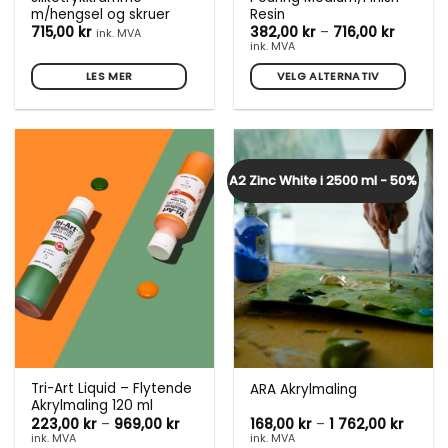
m/hengsel og skruer
Resin
Prisomr
715,00
kr
382,00
kr
–
716,00
kr
ink. MVA
382,00 
ink. MVA
til
716,00 k
LES MER
VELG ALTERNATIV
Dette
produktet
har
flere
A2 Zinc White i 2500 ml - 50%
varianter.
Alternativene
kan
velges
på
produktsiden
Tri-Art Liquid – Flytende
ARA Akrylmaling
Akrylmaling 120 ml
Prisområde:
Prisom
223,00
kr
–
969,00
kr
168,00
kr
–
1 762,00
kr
223,00 kr
168,00
ink. MVA
ink. MVA