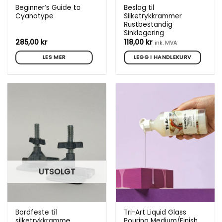
Beginner’s Guide to
Beslag til
Cyanotype
Silketrykkrammer
Rustbestandig
Sinklegering
285,00
kr
118,00
kr
ink. MVA
LES MER
LEGG I HANDLEKURV
UTSOLGT
Bordfeste til
Tri-Art Liquid Glass
silketrykkramme
Pouring Medium/Finish