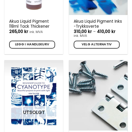
Akua Liquid Pigment
Akua Liquid Pigment Inks
118ml Tack Thickener
-Trykksverte
Prisomr
265,00
kr
310,00
kr
–
410,00
kr
ink. MVA
310,00 k
ink. MVA
til
410,00 k
LEGG I HANDLEKURV
VELG ALTERNATIV
Dette
produktet
har
flere
varianter.
Alternativene
kan
velges
på
produktsiden
UTSOLGT