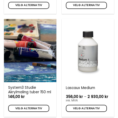
til
til
969,00 kr
1
VELG ALTERNATIV
VELG ALTERNATIV
762,00
Dette
Dette
produktet
produktet
har
har
flere
flere
varianter.
varianter.
Alternativene
Alternativene
kan
kan
velges
velges
på
på
produktsiden
produktsiden
System3 Studie
Lascaux Medium
Akrylmaling tuber 150 ml
Priso
146,00
kr
356,00
kr
–
2 930,00
kr
356,0
ink. MVA
til
2
VELG ALTERNATIV
VELG ALTERNATIV
930,0
Dette
Dette