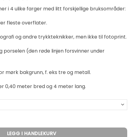
r i 4 ulike farger med litt forskjellige bruksområder:
er fleste overflater.
litografi og andre trykkteknikker, men ikke til fotoprint.
g porselen (den røde linjen forsvinner under
or mørk bakgrunn, f. eks tre og metall.
 er 0,40 meter bred og 4 meter lang.
rafittpapir på rull 0,40 x 4 m antall
LEGG I HANDLEKURV