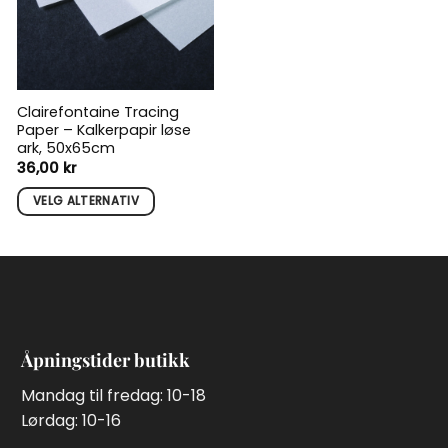
Clairefontaine Tracing
Paper – Kalkerpapir løse
ark, 50x65cm
36,00
kr
VELG ALTERNATIV
Dette
produktet
har
flere
varianter.
Alternativene
Åpningstider butikk
kan
velges
Mandag til fredag: 10-18
på
Lørdag: 10-16
produktsiden