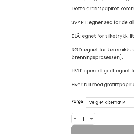
Dette grafittpapiret komme
SVART: egner seg for de all
BLÅ: egnet
for silketrykk, 
RØD: egnet
for keramikk o
brenningsprosessen).
HVIT: spesielt godt egnet
f
Hver rull med grafittpapir
Alternative:
Farge
AMI Graphit Transferpapir, G