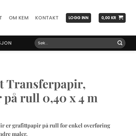
T
OM KEM
KONTAKT
LOGG INN
0,00
KR
Søk
SJON
etter:
 Transferpapir,
 på rull 0,40 x 4 m
 er grafittpapir på rull for enkel overføring
andre maler.