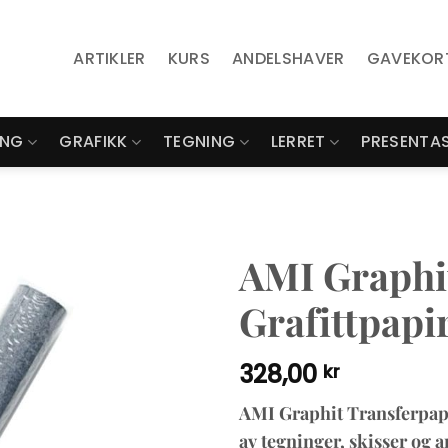
ARTIKLER
KURS
ANDELSHAVER
GAVEKOR
ING
GRAFIKK
TEGNING
LERRET
PRESENTA
AMI Graphit
Grafittpapir
328,00
kr
AMI Graphit Transferpapir
av tegninger, skisser og 