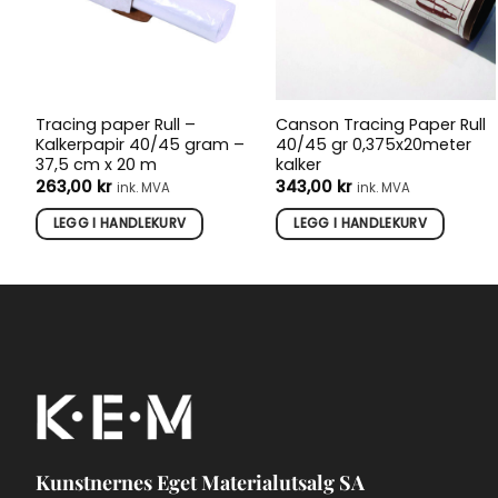
Tracing paper Rull –
Canson Tracing Paper Rull
Kalkerpapir 40/45 gram –
40/45 gr 0,375x20meter
37,5 cm x 20 m
kalker
263,00
kr
343,00
kr
ink. MVA
ink. MVA
LEGG I HANDLEKURV
LEGG I HANDLEKURV
Kunstnernes Eget Materialutsalg SA