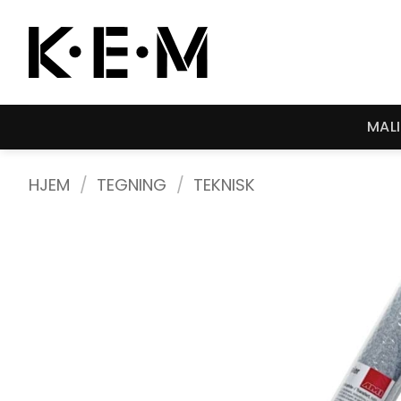
Skip
to
content
MAL
HJEM
/
TEGNING
/
TEKNISK