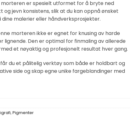
morteren er spesielt utformet for å bryte ned
tt og jevn konsistens, slik at du kan oppnå ønsket
 i dine malerier eller håndverksprosjekter.
enne morteren ikke er egnet for knusing av harde
r lignende. Den er optimal for finmaling av allerede
ermed et nøyaktig og profesjonelt resultat hver gang.
får du et pålitelig verktøy som både er holdbart og
reative side og skap egne unike fargeblandinger med
igrafi
,
Pigmenter