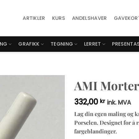
ARTIKLER
KURS
ANDELSHAVER
GAVEKOR
ING
GRAFIKK
TEGNING
LERRET
PRESENTA
AMI Morter 
332,00
kr
ink. MVA
Lag din egen maling og 
Porselen. Designet for å 
fargeblandinger.