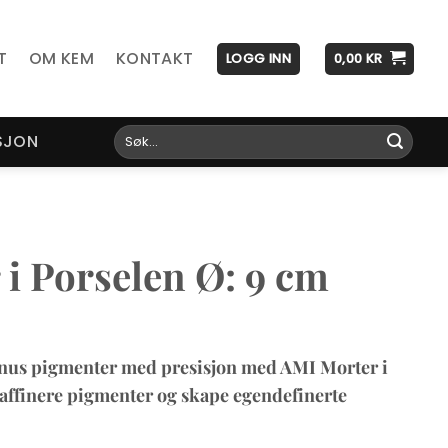
T
OM KEM
KONTAKT
LOGG INN
0,00
KR
Søk
SJON
etter:
i Porselen Ø: 9 cm
knus pigmenter med presisjon med AMI Morter i
raffinere pigmenter og skape egendefinerte