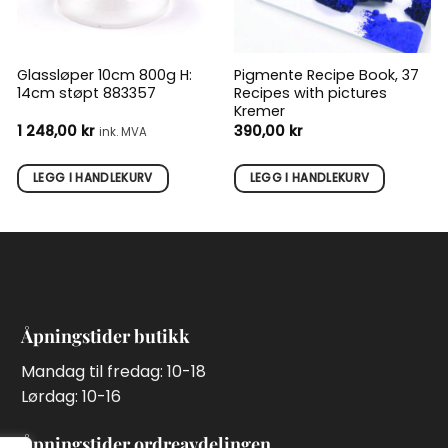
Glassløper 10cm 800g H:
Pigmente Recipe Book, 37
14cm støpt 883357
Recipes with pictures
Kremer
mråde:
1 248,00
kr
390,00
kr
ink. MVA
 kr
 kr
LEGG I HANDLEKURV
LEGG I HANDLEKURV
Åpningstider butikk
Mandag til fredag: 10-18
Lørdag: 10-16
Åpningstider ordreavdelingen