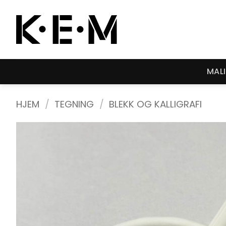
Skip
to
content
MAL
HJEM
/
TEGNING
/
BLEKK OG KALLIGRAFI