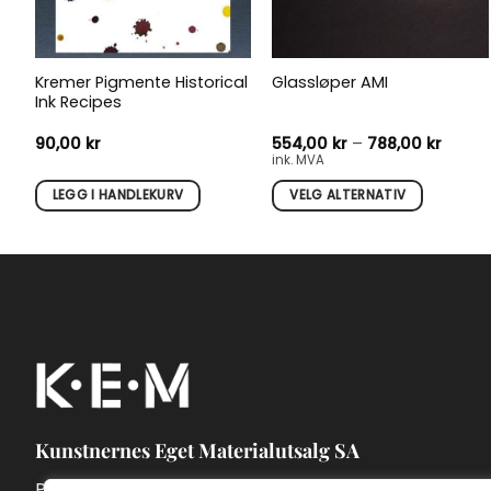
Kremer Pigmente Historical
Glassløper AMI
Ink Recipes
Priso
90,00
kr
554,00
kr
–
788,00
kr
554,00
ink. MVA
til
788,00
LEGG I HANDLEKURV
VELG ALTERNATIV
Dette
produktet
har
flere
varianter.
Alternativene
kan
velges
på
Kunstnernes Eget Materialutsalg SA
produktsiden
Pontoppidans gate 7A