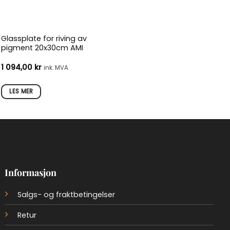
Glassplate for riving av
pigment 20x30cm AMI
1 094,00
kr
ink. MVA
LES MER
Informasjon
Salgs- og fraktbetingelser
Retur