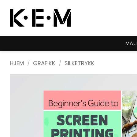
Skip
to
content
MAL
HJEM
/
GRAFIKK
/
SILKETRYKK