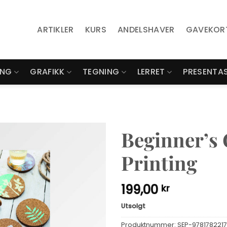
ARTIKLER
KURS
ANDELSHAVER
GAVEKOR
ING
GRAFIKK
TEGNING
LERRET
PRESENTA
Beginner’s 
Printing
199,00
kr
Utsolgt
Produktnummer:
SEP-978178221