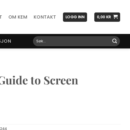
T
OM KEM
KONTAKT
LOGG INN
0,00
KR
Søk
SJON
etter:
Guide to Screen
7244