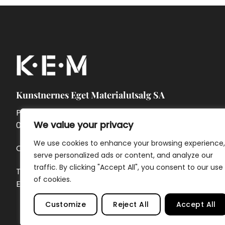
Kunstnernes Eget Materialutsalg SA
Pontoppidans gate 7A
We value your privacy
0462 Oslo
We use cookies to enhance your browsing experience,
Org.nr. 957 874 142
serve personalized ads or content, and analyze our
traffic. By clicking "Accept All", you consent to our use
Telefon:
23 32 69 40
of cookies.
E-post:
ordre@kem.no
Customize
Reject All
Accept All