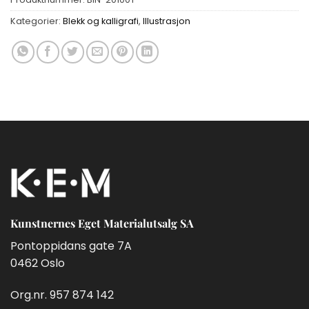
Kategorier:
Blekk og kalligrafi
,
Illustrasjon
Kunstnernes Eget Materialutsalg SA
Pontoppidans gate 7A
0462 Oslo
Org.nr. 957 874 142