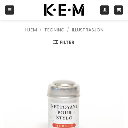
Skip
to
content
HJEM
/
TEGNING
/
ILLUSTRASJON
FILTER