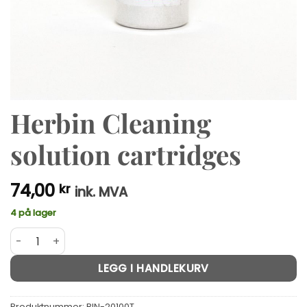
Herbin Cleaning
solution cartridges
74,00
kr
ink. MVA
4 på lager
Herbin Cleaning solution cartridges antall
Alternative:
LEGG I HANDLEKURV
Produktnummer:
BIN-20100T