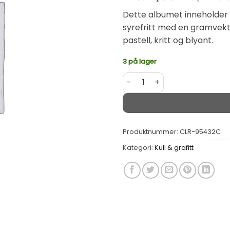
Dette albumet inneholder 4
syrefritt med en gramvekt 
pastell, kritt og blyant.
3 på lager
Kraft Album m/spiral 200g 2
Alternative:
Produktnummer:
CLR-95432C
Kategori:
Kull & grafitt