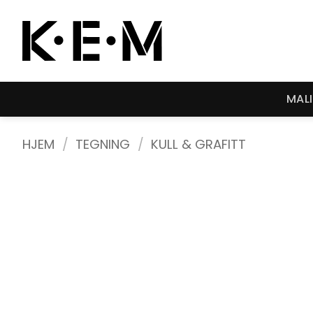
Skip
to
content
MAL
HJEM
/
TEGNING
/
KULL & GRAFITT