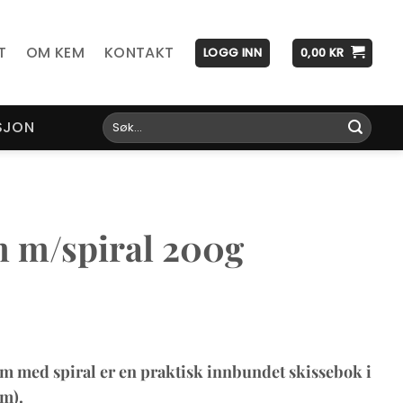
T
OM KEM
KONTAKT
LOGG INN
0,00
KR
Søk
SJON
etter:
m m/spiral 200g
um med spiral er en praktisk innbundet skissebok i
cm).