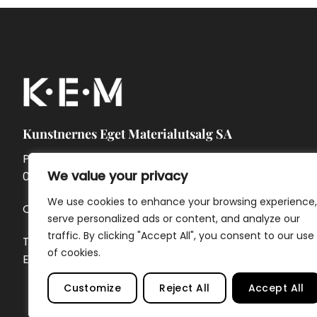
Kunstnernes Eget Materialutsalg SA
Pontoppidans gate 7A
We value your privacy
0462 Oslo
We use cookies to enhance your browsing experience,
Org.nr. 957 874 142
serve personalized ads or content, and analyze our
traffic. By clicking "Accept All", you consent to our use
Telefon:
23 32 69 40
of cookies.
E-post:
ordre@kem.no
Customize
Reject All
Accept All