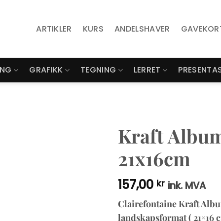
ARTIKLER
KURS
ANDELSHAVER
GAVEKOR
ING
GRAFIKK
TEGNING
LERRET
PRESENTA
Kraft Albu
21x16cm
157,00
kr
ink. MVA
Clairefontaine Kraft Alb
landskapsformat ( 21×16 