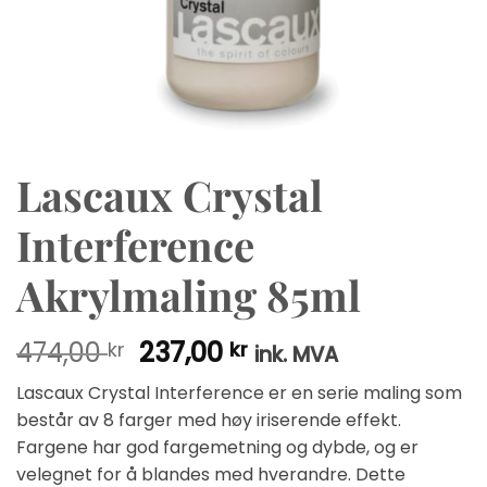
Lascaux Crystal
Interference
Akrylmaling 85ml
Opprinnelig
Nåværende
474,00
237,00
kr
kr
ink. MVA
pris
pris
Lascaux Crystal Interference er en serie maling som
var:
er:
består av 8 farger med høy iriserende effekt.
474,00 kr.
237,00 kr.
Fargene har god fargemetning og dybde, og er
velegnet for å blandes med hverandre. Dette