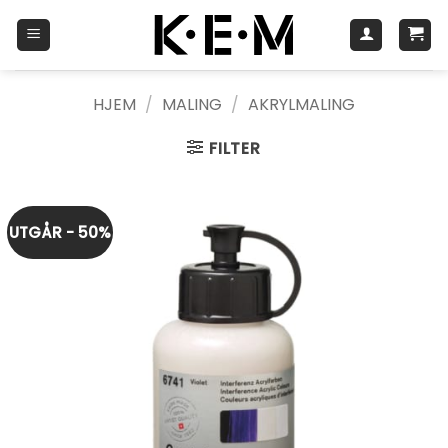
Skip
to
content
HJEM
/
MALING
/
AKRYLMALING
FILTER
UTGÅR - 50%