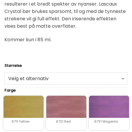
resulterer i et bredt spekter av nyanser. Lascaux
Crystal bør brukes sparsomt, til og med de tynneste
strøkene vil gi full effekt. Den iriserende effekten
vises best på matte overflater.
Kommer kun i 85 ml.
Størrelse
Alternative:
Farge
6711 Yellow
6721 Red
6731 Magenta