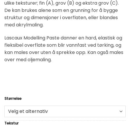
ulike teksturer; fin (A), grov (B) og ekstra grov (C).
2
De kan brukes alene som en grunning for å bygge
950,00 kr
struktur og dimensjoner i overflaten, eller blandes
med akrylmaling.
Lascaux Modelling Paste danner en hard, elastisk og
fleksibel overflate som blir vannfast ved tørking, og
kan males over uten å sprekke opp. Kan også males
over med oljemaling.
Størrelse
Alternative:
Tekstur