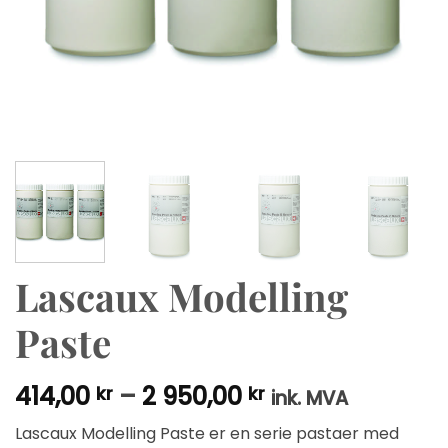
Lascaux Modelling
Paste
Prisområde:
414,00
–
2 950,00
kr
kr
ink. MVA
414,00 kr
Lascaux Modelling Paste er en serie pastaer med
til