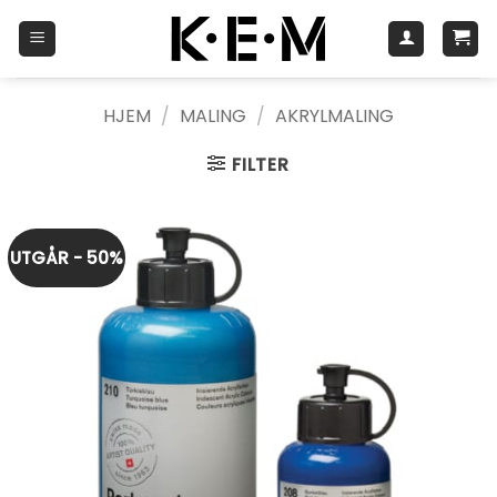
Skip
to
content
HJEM
/
MALING
/
AKRYLMALING
FILTER
UTGÅR - 50%