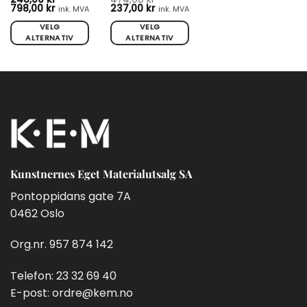
Prisområde:
Opprinnelig
Nåværende
798,00
kr
237,00
kr
ink. MVA
ink. MVA
248,00 kr
pris
pris
til
var:
er:
VELG
VELG
798,00 kr
474,00 kr.
237,00 kr.
ALTERNATIV
ALTERNATIV
Dette
Dette
produktet
produktet
har
har
flere
flere
varianter.
varianter.
Alternativene
Alternativene
kan
kan
velges
velges
på
på
Kunstnernes Eget Materialutsalg SA
produktsiden
produktsiden
Pontoppidans gate 7A
0462 Oslo
Org.nr. 957 874 142
Telefon:
23 32 69 40
E-post:
ordre@kem.no