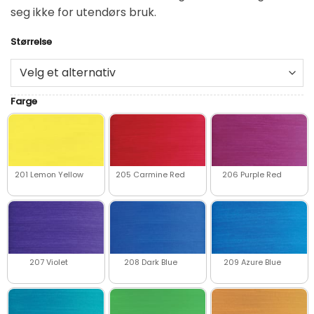
seg ikke for utendørs bruk.
Størrelse
Alternative:
Farge
201 Lemon Yellow
205 Carmine Red
206 Purple Red
207 Violet
208 Dark Blue
209 Azure Blue