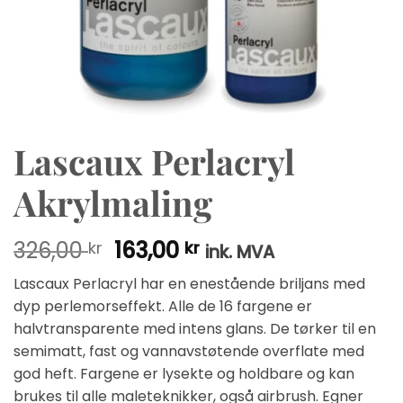
Lascaux Perlacryl
Akrylmaling
Opprinnelig
Nåværende
326,00
163,00
kr
kr
ink. MVA
pris
pris
Lascaux Perlacryl har en enestående briljans med
var:
er:
dyp perlemorseffekt. Alle de 16 fargene er
326,00 kr.
163,00 kr.
halvtransparente med intens glans. De tørker til en
semimatt, fast og vannavstøtende overflate med
god heft. Fargene er lysekte og holdbare og kan
brukes til alle maleteknikker, også airbrush. Egner