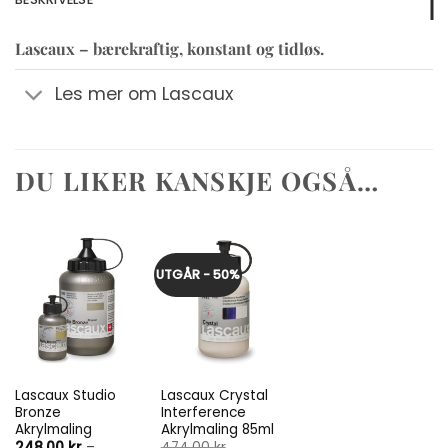
Lascaux – bærekraftig, konstant og tidløs.
Les mer om Lascaux
DU LIKER KANSKJE OGSÅ…
UTGÅR - 50%
Lascaux Studio
Lascaux Crystal
Bronze
Interference
Akrylmaling
Akrylmaling 85ml
248,00
kr
–
474,00
kr