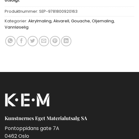
Utsolgt
Produktnummer:
SEP-9781800920163
Kategorier:
Akrylmaling
,
Akvarell
,
Gouache
,
Oljemaling
,
Vannløselig
Kunstnernes Eget Materialutsalg SA
Pontoppidans gate 7A
0462 Oslo