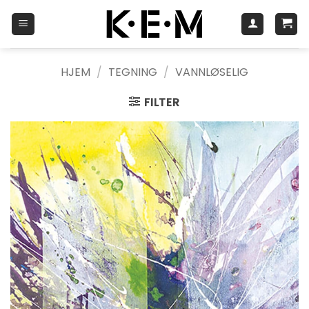
Skip
to
content
HJEM
/
TEGNING
/
VANNLØSELIG
FILTER