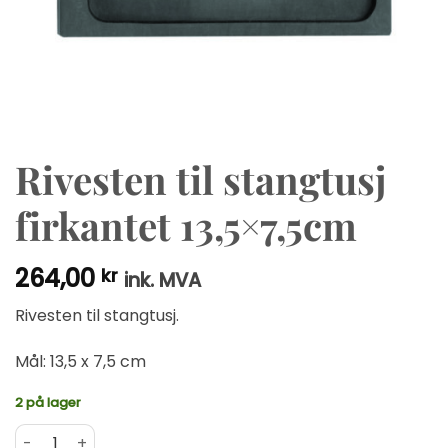
Rivesten til stangtusj
firkantet 13,5×7,5cm
264,00
kr
ink. MVA
Rivesten til stangtusj.
Mål: 13,5 x 7,5 cm
2 på lager
Rivesten til stangtusj firkantet 13,5x7,5cm antall
Alternative: