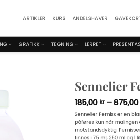
ARTIKLER
KURS
ANDELSHAVER
GAVEKOR
ING
GRAFIKK
TEGNING
LERRET
PRESENTA
Sennelier F
185,00
–
875,0
kr
Sennelier Ferniss er en bl
påføres kun når malingen e
motstandsdyktig. Fernissen
finnes i 75 ml, 250 ml og 1 li