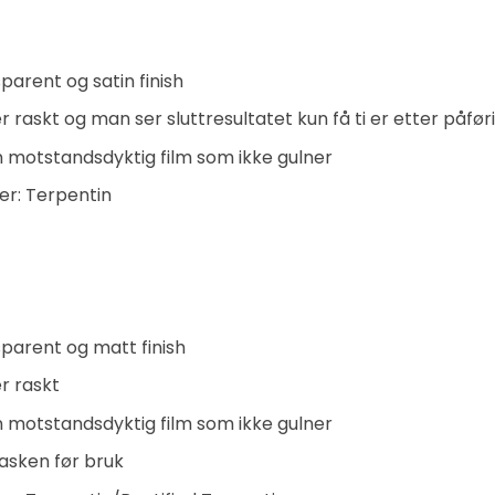
parent og satin finish
r raskt og man ser sluttresultatet kun få ti er etter påfø
n motstandsdyktig film som ikke gulner
er: Terpentin
parent og matt finish
r raskt
n motstandsdyktig film som ikke gulner
flasken før bruk