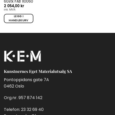
60stk FAB 110060
2 054,00
kr
ink. MVA
LEGG I
HANDLEKURV
Kunstnernes Eget Materialutsalg SA
Pontoppidans gate 7A
0462 Oslo
Org.nr. 957 874 142
Telefon:
23 32 69 40