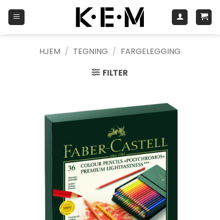
Skip
to
content
HJEM
/
TEGNING
/
FARGELEGGING
FILTER