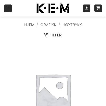
Skip
to
content
HJEM
/
GRAFIKK
/
HØYTRYKK
FILTER