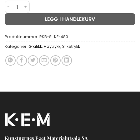
Syrefritt Silkepapir 16 gram 50 x 75cm - Pakke med 480 ar
Alternative:
LEGG I HANDLEKURV
Produktnummer:
RKB-SILKE-480
Kategorier:
Grafikk
,
Høytrykk
,
Silketrykk
Kunstnernes Eget Materialutsalg SA