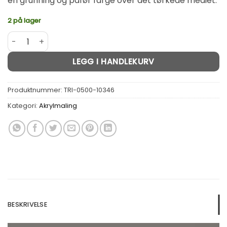
en grunning og påfør farge over det tørkede mediet.
2 på lager
Tri-Art Re-Harvested Glass Tekstur Medium 500 ml antall
Alternative:
LEGG I HANDLEKURV
Produktnummer:
TRI-0500-10346
Kategori:
Akrylmaling
BESKRIVELSE