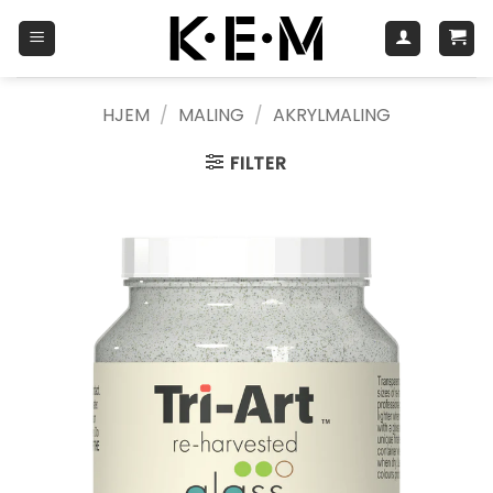
Skip
to
content
HJEM
/
MALING
/
AKRYLMALING
FILTER