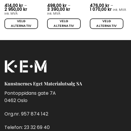
414,00
kr
–
498,00
kr
–
476,00
kr
–
Prisområde:
Prisområde:
Prisområd
2 950,00
kr
3 390,00
kr
1 070,00
kr
ink. MVA
414,00 kr
498,00 kr
476,00 kr
ink. MVA
ink. MVA
til
til
til
2
3
1
VELG
VELG
VELG
950,00 kr
390,00 kr
070,00 kr
ALTERNATIV
ALTERNATIV
ALTERNATIV
Dette
Dette
Dette
produktet
produktet
produktet
har
har
har
flere
flere
flere
varianter.
varianter.
varianter.
Alternativene
Alternativene
Alternativene
kan
kan
kan
velges
velges
velges
på
på
på
Kunstnernes Eget Materialutsalg SA
produktsiden
produktsiden
produktsiden
Pontoppidans gate 7A
0462 Oslo
Org.nr. 957 874 142
Telefon:
23 32 69 40