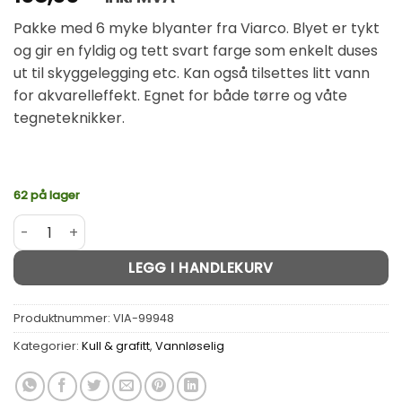
Pakke med 6 myke blyanter fra Viarco. Blyet er tykt
og gir en fyldig og tett svart farge som enkelt duses
ut til skyggelegging etc. Kan også tilsettes litt vann
for akvarelleffekt. Egnet for både tørre og våte
tegneteknikker.
62 på lager
Viarco Soft Carbon Blyant pakke m/6 myk kull vannløselig
Alternative:
LEGG I HANDLEKURV
Produktnummer:
VIA-99948
Kategorier:
Kull & grafitt
,
Vannløselig