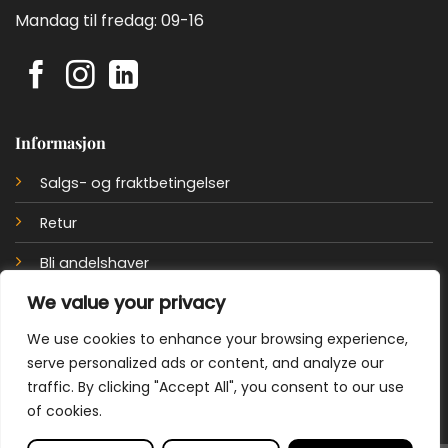
Mandag til fredag: 09-16
Informasjon
Salgs- og fraktbetingelser
Retur
Bli andelshaver
We value your privacy
Personvernerklæring
We use cookies to enhance your browsing experience,
Cookie policy
serve personalized ads or content, and analyze our
traffic. By clicking "Accept All", you consent to our use
of cookies.