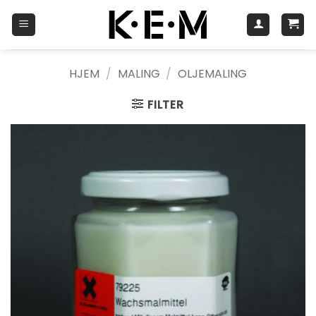
Skip
to
content
HJEM
/
MALING
/
OLJEMALING
FILTER