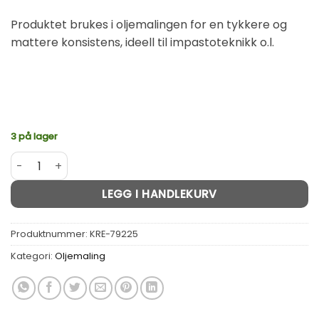
Produktet brukes i oljemalingen for en tykkere og
mattere konsistens, ideell til impastoteknikk o.l.
3 på lager
Voksmalemiddel 180ml KRE79225 antall
Alternative:
LEGG I HANDLEKURV
Produktnummer:
KRE-79225
Kategori:
Oljemaling