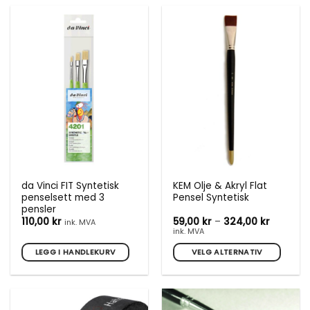
produktet
har
flere
varianter.
Alternativene
kan
velges
på
produktsiden
da Vinci FIT Syntetisk
KEM Olje & Akryl Flat
penselsett med 3
Pensel Syntetisk
pensler
Prisområ
110,00
kr
59,00
kr
–
324,00
kr
ink. MVA
59,00 kr
ink. MVA
til
324,00 k
LEGG I HANDLEKURV
VELG ALTERNATIV
Dette
produktet
har