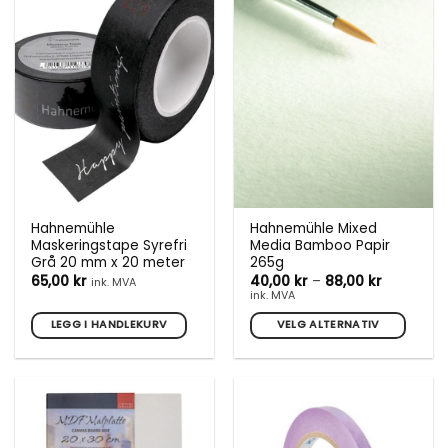
flere
varianter.
Alternativene
kan
velges
på
produktsiden
Hahnemühle
Hahnemühle Mixed
Maskeringstape Syrefri
Media Bamboo Papir
Grå 20 mm x 20 meter
265g
Prisområd
65,00
kr
40,00
kr
–
88,00
kr
ink. MVA
40,00 kr
ink. MVA
til
88,00 kr
LEGG I HANDLEKURV
VELG ALTERNATIV
Dette
produktet
har
flere
varianter.