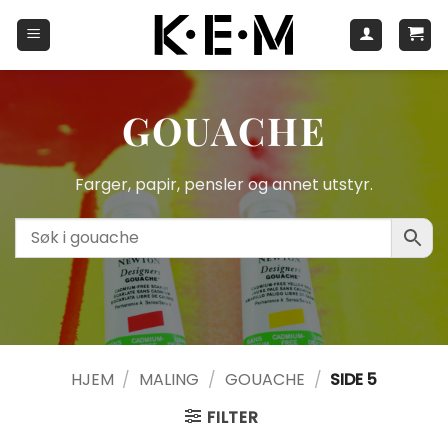
Skip
to
content
GOUACHE
Farger, papir, pensler og annet utstyr.
HJEM
/
MALING
/
GOUACHE
/
SIDE 5
FILTER