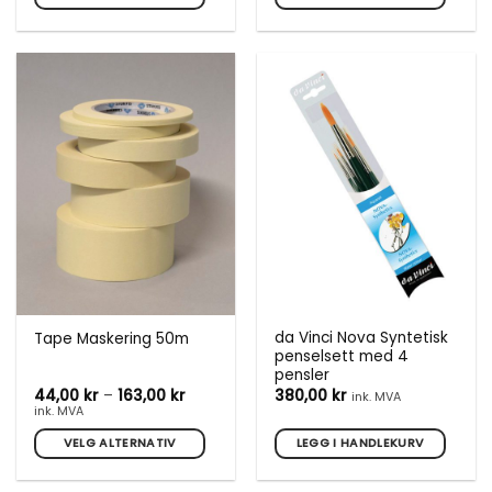
Dette
produktet
har
flere
varianter.
Alternativene
kan
velges
på
produktsiden
da Vinci Nova Syntetisk
Tape Maskering 50m
penselsett med 4
pensler
Prisområde:
44,00
kr
–
163,00
kr
380,00
kr
ink. MVA
44,00 kr
ink. MVA
til
163,00 kr
VELG ALTERNATIV
LEGG I HANDLEKURV
Dette