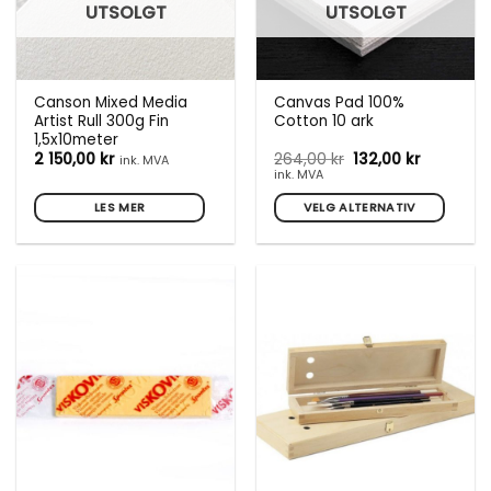
UTSOLGT
UTSOLGT
Canson Mixed Media
Canvas Pad 100%
Artist Rull 300g Fin
Cotton 10 ark
1,5x10meter
Opprinnelig
Nåværen
2 150,00
kr
264,00
kr
132,00
kr
ink. MVA
pris
pris
ink. MVA
var:
er:
264,00 kr.
132,00 kr.
LES MER
VELG ALTERNATIV
Dette
produktet
har
flere
varianter.
Alternativene
kan
velges
på
produktsiden