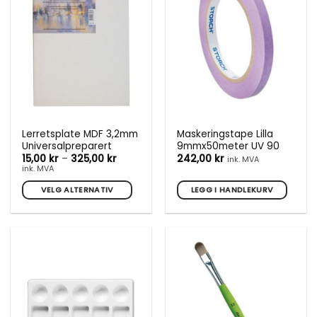
Alternativene
kan
velges
på
produktsiden
Lerretsplate MDF 3,2mm
Maskeringstape Lilla
Universalpreparert
9mmx50meter UV 90
Prisområde:
15,00
kr
–
325,00
kr
242,00
kr
ink. MVA
15,00 kr
ink. MVA
til
325,00 kr
VELG ALTERNATIV
LEGG I HANDLEKURV
Dette
produktet
har
flere
varianter.
Alternativene
kan
velges