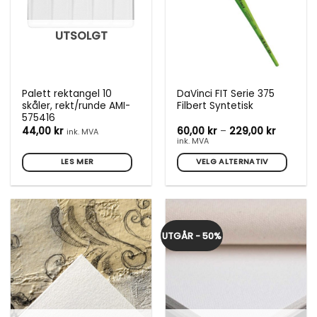
på
produktsiden
UTSOLGT
Palett rektangel 10
DaVinci FIT Serie 375
skåler, rekt/runde AMI-
Filbert Syntetisk
575416
Prisområ
44,00
kr
60,00
kr
–
229,00
kr
ink. MVA
60,00 kr
ink. MVA
til
229,00 k
LES MER
VELG ALTERNATIV
Dette
produktet
har
flere
UTGÅR - 50%
varianter.
Alternativene
kan
velges
på
produktsiden