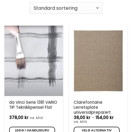
da Vinci Serie 1381 VARIO
Clairefontaine
TIP Teknikkpensel Flat
Lerretsplate
universalpreparert
Prisområ
378,00
kr
38,00
kr
–
154,00
kr
ink. MVA
38,00 kr
ink. MVA
til
154,00 kr
LEGG I HANDLEKURV
VELG ALTERNATIV