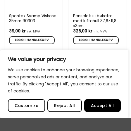
Spontex Svamp Viskose
Penseletui i bøketre
35mm 90303
med luftehull 37,8×11,8
x3cm
39,00
kr
326,00
kr
ink. MVA
ink. MVA
LEGG I HANDLEKURV
LEGG I HANDLEKURV
We value your privacy
We use cookies to enhance your browsing experience,
serve personalized ads or content, and analyze our
traffic. By clicking "Accept All", you consent to our use
of cookies.
Customize
Reject All
Accept All