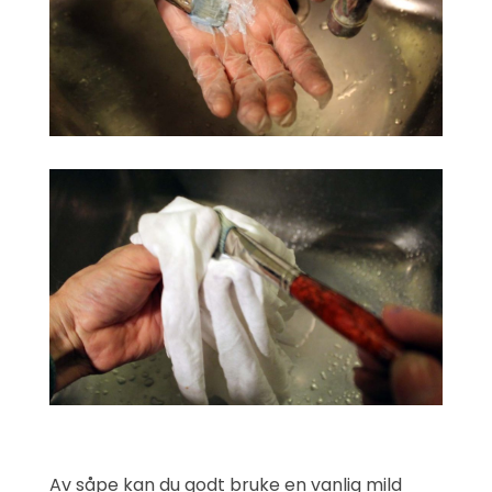
Av såpe kan du godt bruke en vanlig mild