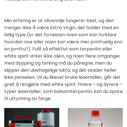
Min erfaring er at olivenolje fungerer best, og den
trenger ikke å være Extra Virgin, det holder med en
billig type (er det forresten noen som kan forklare
hvordan noe eller noen kan være mer jomfruelig enn
en jomfru?). Fullt så effektivt som terpentin eller
white spirit virker ikke oljen, og noen flere omganger
med dypping og tørking må du påregne, men du
slipper den ubehagelige lukta, og det skader heller
ikke penselen. Vil du likevel bruke løsemidler, går det
greit å rengjøre med white spirit. Finere – og dyrere –
typer løsemidler, som balsamterpentin, kan du spare
til uttynning av farge.