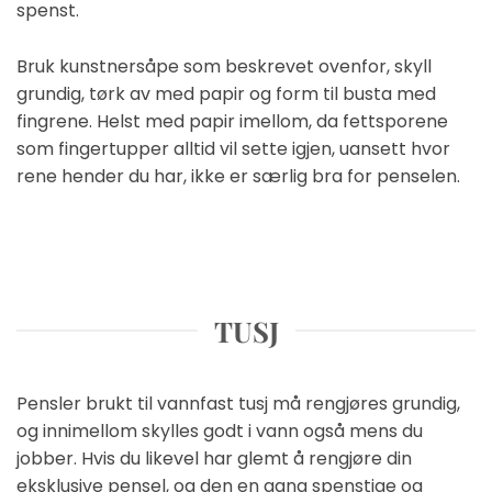
spenst.
Bruk kunstnersåpe som beskrevet ovenfor, skyll
grundig, tørk av med papir og form til busta med
fingrene. Helst med papir imellom, da fettsporene
som fingertupper alltid vil sette igjen, uansett hvor
rene hender du har, ikke er særlig bra for penselen.
TUSJ
Pensler brukt til vannfast tusj må rengjøres grundig,
og innimellom skylles godt i vann også mens du
jobber. Hvis du likevel har glemt å rengjøre din
eksklusive pensel, og den en gang spenstige og