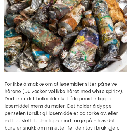
For ikke å snakke om at løsemidler sliter på selve
hårene (Du vasker vel ikke håret med white spirit?).
Derfor er det heller ikke lurt å la pensler ligge i
løsemiddel mens du maler. Det holder å dyppe
penselen forsiktig i løsemiddelet og tørke av, eller
rett og slett la den ligge med farge på – hvis det
bare er snakk om minutter før den tas i bruk igjen,