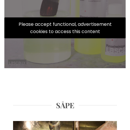
Please accept functional, advertisement
cookies to access this content
SÅPE