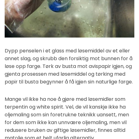
Dypp penselen i et glass med løsemiddel av et eller
annet slag, og skrubb den forsiktig mot bunnen for å
løse opp farge. Tørk av busta mot avispapir igjen, og
gjenta prosessen med løsemiddel og tørking med
papir til busta begynner å få igjen sin naturlige farge.
Mange vil ikke ha noe å gjøre med løsemidler som
terpentin og white spirit. Vel, de vil kanskje ikke ha
oljemaling som sin foretrukne teknikk uansett, men
for dem som ikke kan unnvære oljemaling, men vil
redusere bruken av giftige løsemidler, finnes alltid
matolje som et helt ufarlig alternativ.