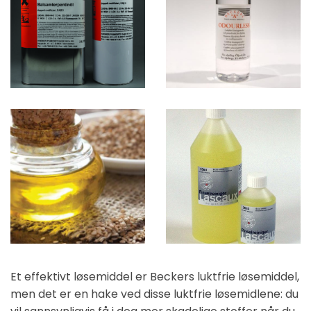
Et effektivt løsemiddel er Beckers luktfrie løsemiddel,
men det er en hake ved disse luktfrie løsemidlene: du