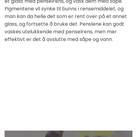
et glass med penselrens, og vask dem med såpe.
Pigmentene vil synke til bunns i rensemiddelet, og
man kan da helle det som er rent over på et annet
glass, og fortsette å bruke det. Penslene kan godt
vaskes utelukkende med penselrens, men mer
effektivt er det å avslutte med såpe og vann.