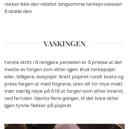
rekker ikke den relativt langsomme tørkeprosessen
å skade den.
VASKINGEN
Første skritt i å rengjøre penselen er å presse ut det
meste av fargen som sitter igjen. Bruk tørkepapir
eller, billigere, avispapir. Brett papiret rundt busta og
press fargen ut med fingrene, uten alt for mye makt.
Vær særlig nøye på å få ut fargen som sitter innerst,
ved ferrulen. Gjenta flere ganger, til det bare sitter
igjen tynne flekker på papiret.