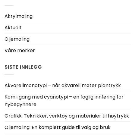
Akrylmaling
Aktuelt
Oljemaling
Våre merker
SISTE INNLEGG
Akvarellmonotypi – når akvarell møter plantrykk
Kom i gang med cyanotypi – en faglig innføring for
nybegynnere
Grafikk: Teknikker, verktøy og materialer til høytrykk
Oljemaling: En komplett guide til valg og bruk