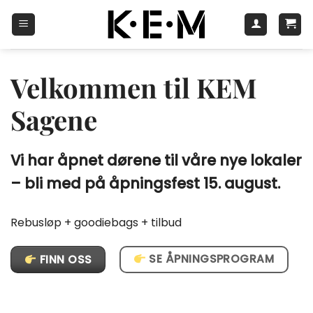
Skip
to
content
Velkommen til KEM
Sagene
Vi har åpnet dørene til våre nye lokaler
– bli med på åpningsfest 15. august.
Rebusløp + goodiebags + tilbud
SE ÅPNINGSPROGRAM
FINN OSS