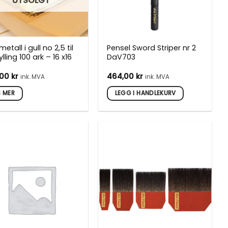
UTSOLGT
etall i gull no 2,5 til
Pensel Sword Striper nr 2
lling 100 ark – 16 x16
DaV703
,00
kr
464,00
kr
ink. MVA
ink. MVA
S MER
LEGG I HANDLEKURV