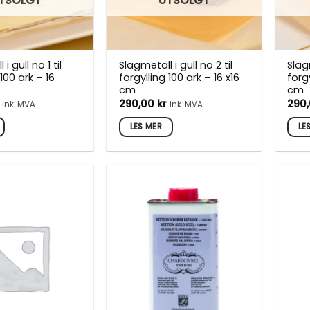
TSOLGT
UTSOLGT
i gull no 1 til
Slagmetall i gull no 2 til
Slagm
 100 ark – 16
forgylling 100 ark – 16 x16
forgy
cm
cm
290,00
kr
290
ink. MVA
ink. MVA
LES MER
LE