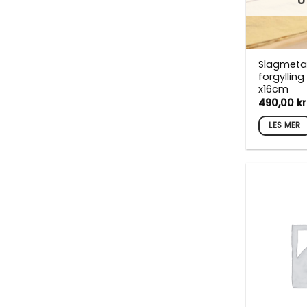
U
Slagmetall 
forgylling
x16cm
490,00
kr
LES MER