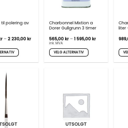
til polering av
Charbonnel Mixtion a
Char
Dorer Gullgrunn 3 timer
liter
Prisområde:
Prisområde:
kr
–
2 230,00
kr
565,00
kr
–
1 595,00
kr
989
1
565,00 kr
ink. MVA
060,00 kr
til
til
1
TERNATIV
VELG ALTERNATIV
VE
2
595,00 kr
230,00 kr
Dette
Dett
produktet
prod
har
har
flere
flere
varianter.
varia
vene
Alternativene
Alte
kan
kan
velges
velg
på
på
den
produktsiden
prod
TSOLGT
UTSOLGT