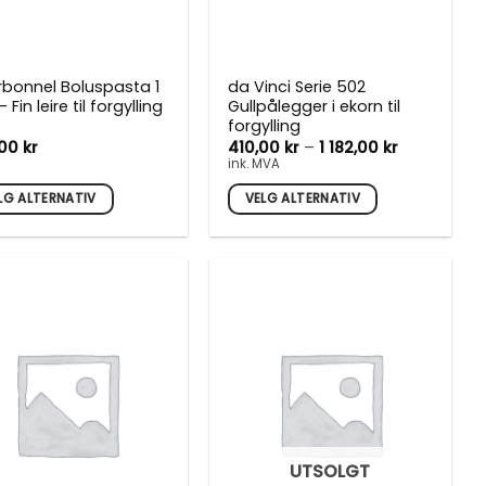
bonnel Boluspasta 1
da Vinci Serie 502
 – Fin leire til forgylling
Gullpålegger i ekorn til
forgylling
Prisområde
,00
kr
410,00
kr
–
1 182,00
kr
410,00 kr
ink. MVA
til
1
LG ALTERNATIV
VELG ALTERNATIV
182,00 kr
e
Dette
uktet
produktet
har
flere
nter.
varianter.
rnativene
Alternativene
kan
es
velges
på
uktsiden
produktsiden
UTSOLGT