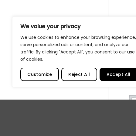
Striper po
We value your privacy
squirrel h
nr.8
We use cookies to enhance your browsing experience,
325,00
kr
serve personalized ads or content, and analyze our
LES MER
traffic. By clicking "Accept All", you consent to our use
of cookies.
Customize
Reject All
Accept All