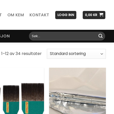
T
OM KEM
KONTAKT
LOGG INN
0,00
KR
Søk
SJON
etter:
 1–12 av 34 resultater