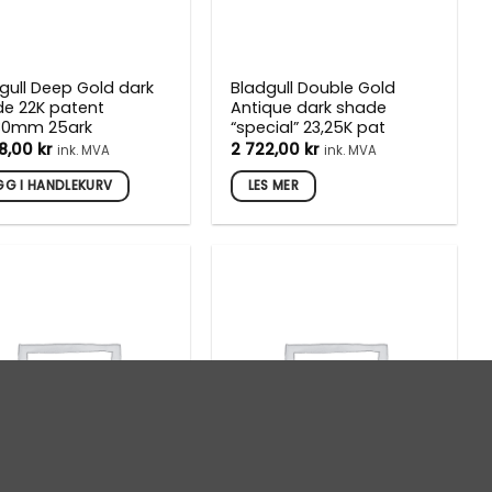
gull Deep Gold dark
Bladgull Double Gold
e 22K patent
Antique dark shade
80mm 25ark
“special” 23,25K pat
88,00
kr
2 722,00
kr
ink. MVA
ink. MVA
GG I HANDLEKURV
LES MER