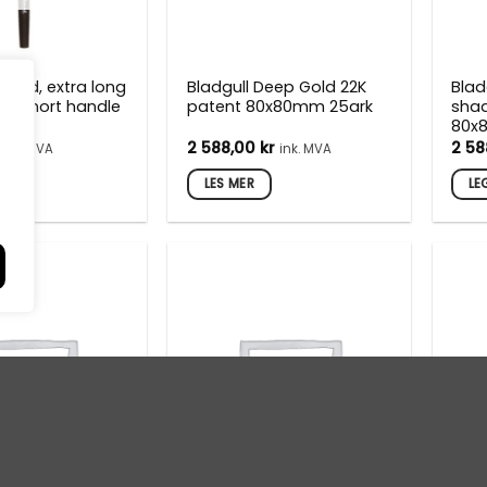
inted, extra long
Bladgull Deep Gold 22K
Blad
air, short handle
patent 80x80mm 25ark
shad
80x
2 588,00
kr
2 5
ink. MVA
ink. MVA
LES MER
LE