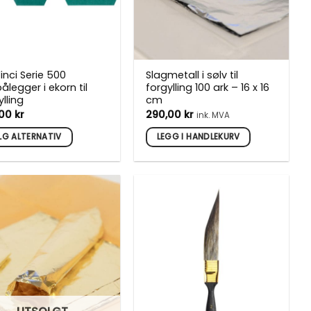
inci Serie 500
Slagmetall i sølv til
ålegger i ekorn til
forgylling 100 ark – 16 x 16
ylling
cm
,00
kr
290,00
kr
ink. MVA
LG ALTERNATIV
LEGG I HANDLEKURV
e
uktet
nter.
rnativene
es
uktsiden