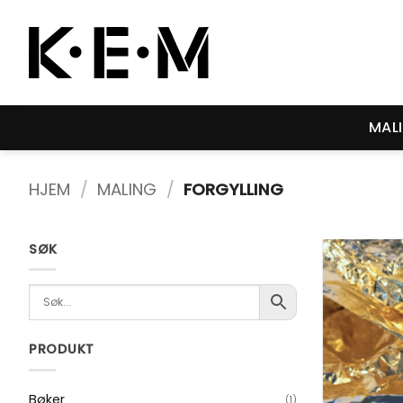
Skip
to
content
MAL
HJEM
/
MALING
/
FORGYLLING
SØK
PRODUKT
Bøker
(1)