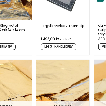
 Slagmetall
da V
Forgyllerverktøy Thorn Tip
 ark 14 x 14 cm
Gullp
forg
1 495,00
kr
388
ink. MVA
TERNATIV
LEGG I HANDLEKURV
VE
Dett
prod
har
flere
varia
vene
Alte
kan
velg
på
den
prod