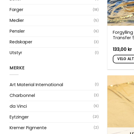
Farger
(18)
Medier
(5)
Pensler
(6)
Forgylling
Transfer 5
Redskaper
(3)
133,00
kr
Utstyr
(1)
VELG AL
Dette
MERKE
produktet
har
Art Material International
(1)
flere
varianter.
Charbonnel
(3)
Alternati
da Vinci
(6)
kan
velges
Eytzinger
(21)
på
Kremer Pigmente
produktsi
(2)