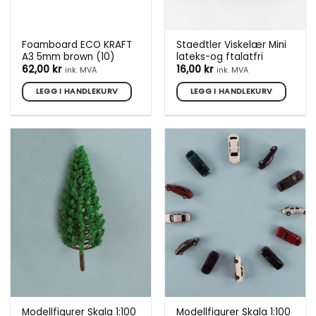
Foamboard ECO KRAFT
Staedtler Viskelær Mini
A3 5mm brown (10)
lateks-og ftalatfri
62,00
kr
16,00
kr
ink. MVA
ink. MVA
LEGG I HANDLEKURV
LEGG I HANDLEKURV
Modellfigurer Skala 1:100
Modellfigurer Skala 1:100