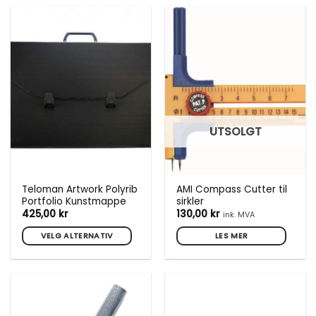
produktet
har
flere
varianter.
Alternativene
kan
velges
på
produktsiden
UTSOLGT
Teloman Artwork Polyrib
AMI Compass Cutter til
Portfolio Kunstmappe
sirkler
425,00
kr
130,00
kr
ink. MVA
VELG ALTERNATIV
LES MER
Dette
produktet
har
flere
varianter.