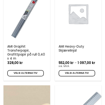
Alternativene
kan
velges
på
produktsiden
AMI Graphit
AMI Heavy-Duty
Transferpapir,
Skjærelinjal
Grafittpapir på rull 0,40
x 4 m
Priso
328,00
kr
552,00
kr
–
1 097,00
kr
552,00
ink. MVA
til
1
VELG ALTERNATIV
VELG ALTERNATIV
097,00
Dette
Dette
produktet
produktet
har
har
flere
flere
varianter.
varianter.
Alternativene
Alternativene