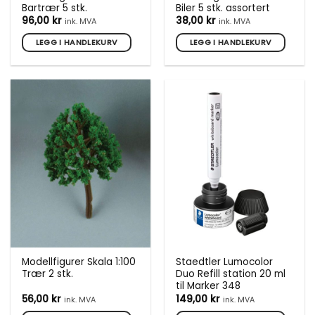
Bartrær 5 stk.
Biler 5 stk. assortert
96,00
kr
38,00
kr
ink. MVA
ink. MVA
LEGG I HANDLEKURV
LEGG I HANDLEKURV
Modellfigurer Skala 1:100
Staedtler Lumocolor
Trær 2 stk.
Duo Refill station 20 ml
til Marker 348
56,00
kr
149,00
kr
ink. MVA
ink. MVA