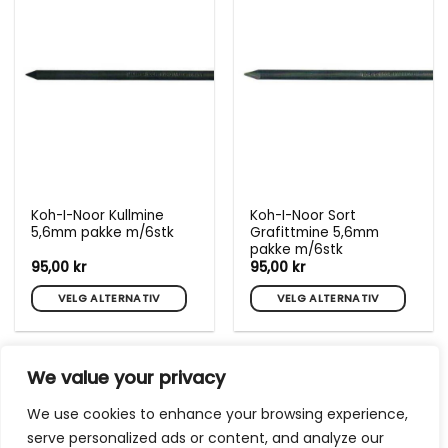
varianter.
Alternativene
kan
velges
på
produktsiden
Koh-I-Noor Kullmine
Koh-I-Noor Sort
5,6mm pakke m/6stk
Grafittmine 5,6mm
pakke m/6stk
95,00
kr
95,00
kr
VELG ALTERNATIV
VELG ALTERNATIV
Dette
Dette
produktet
produktet
har
har
We value your privacy
flere
flere
varianter.
varianter.
We use cookies to enhance your browsing experience,
Alternativene
Alternativene
serve personalized ads or content, and analyze our
kan
kan