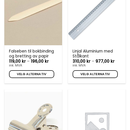
kan
kan
velges
velges
på
på
produktsiden
produktsiden
Falseben til bokbinding
Linjal Aluminium med
og bretting av papir
Stålkant
Prisområde:
Prisomr
119,00
kr
–
196,00
kr
310,00
kr
–
977,00
kr
119,00 kr
310,00 k
ink. MVA
ink. MVA
til
til
196,00 kr
977,00 
VELG ALTERNATIV
VELG ALTERNATIV
Dette
Dette
produktet
produktet
har
har
flere
flere
varianter.
varianter.
Alternativene
Alternativene
kan
kan
velges
velges
på
på