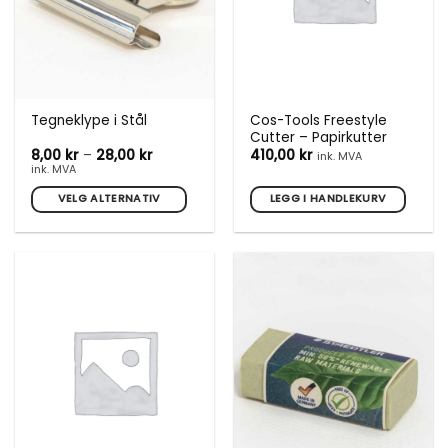
produktsiden
produktsiden
Cos-Tools Freestyle
Tegneklype i Stål
Cutter – Papirkutter
Prisområde:
8,00
kr
–
28,00
kr
410,00
kr
ink. MVA
8,00 kr
ink. MVA
til
28,00 kr
VELG ALTERNATIV
LEGG I HANDLEKURV
Dette
produktet
har
flere
varianter.
Alternativene
kan
velges
på
produktsiden