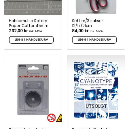
Hahnemühle Rotary
Sett m/3 sakser
Paper Cutter 45mm
12/17/21cm
232,00
kr
84,00
kr
ink. MVA
ink. MVA
LEGG I HANDLEKURV
LEGG I HANDLEKURV
UTSOLGT