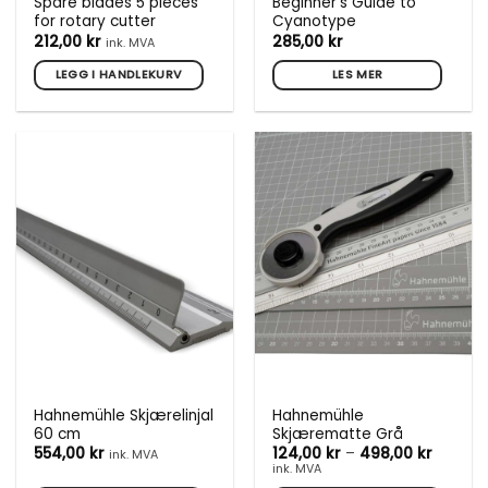
Spare blades 5 pieces
Beginner’s Guide to
for rotary cutter
Cyanotype
212,00
kr
285,00
kr
ink. MVA
LEGG I HANDLEKURV
LES MER
Hahnemühle Skjærelinjal
Hahnemühle
60 cm
Skjærematte Grå
Prisomr
554,00
kr
124,00
kr
–
498,00
kr
ink. MVA
124,00 
ink. MVA
til