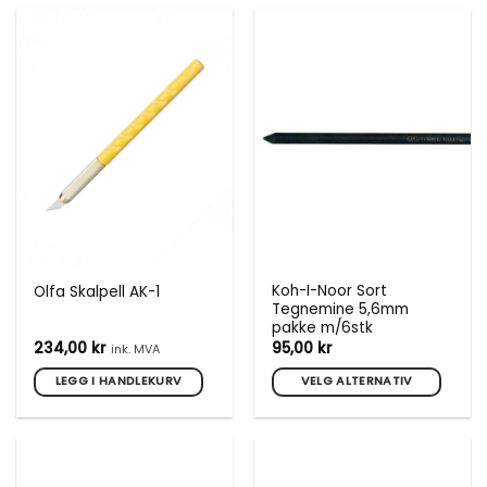
Koh-I-Noor Sort
Olfa Skalpell AK-1
Tegnemine 5,6mm
pakke m/6stk
234,00
kr
95,00
kr
ink. MVA
LEGG I HANDLEKURV
VELG ALTERNATIV
Dette
produktet
har
flere