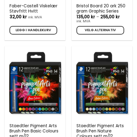
Faber-Castell Viskelær
Bristol Board 20 ark 250
Støvfritt Hvitt
gram Graphic Series
Prisomr
32,00
kr
135,00
kr
–
255,00
kr
ink. MVA
135,00 k
ink. MVA
til
255,00 k
LEGG I HANDLEKURV
VELG ALTERNATIV
Dette
produktet
har
flere
varianter.
Alternativene
kan
velges
på
produktsiden
Staedtler Pigment Arts
Staedtler Pigment Arts
Brush Pen Basic Colours
Brush Pen Nature
sett m/12
Colours sett m/12