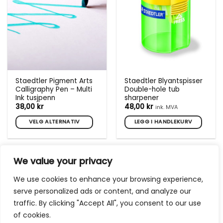
velges
på
produktsiden
Staedtler Pigment Arts
Staedtler Blyantspisser
Calligraphy Pen – Multi
Double-hole tub
Ink tusjpenn
sharpener
38,00
kr
48,00
kr
ink. MVA
VELG ALTERNATIV
LEGG I HANDLEKURV
Dette
produktet
har
We value your privacy
flere
varianter.
We use cookies to enhance your browsing experience,
Alternativene
serve personalized ads or content, and analyze our
kan
traffic. By clicking "Accept All", you consent to our use
velges
of cookies.
på