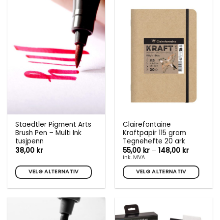
Staedtler Pigment Arts
Clairefontaine
Brush Pen – Multi Ink
Kraftpapir 115 gram
tusjpenn
Tegnehefte 20 ark
Prisområ
38,00
kr
55,00
kr
–
148,00
kr
55,00 kr
ink. MVA
til
148,00 kr
VELG ALTERNATIV
VELG ALTERNATIV
Dette
Dette
produktet
produktet
har
har
flere
flere