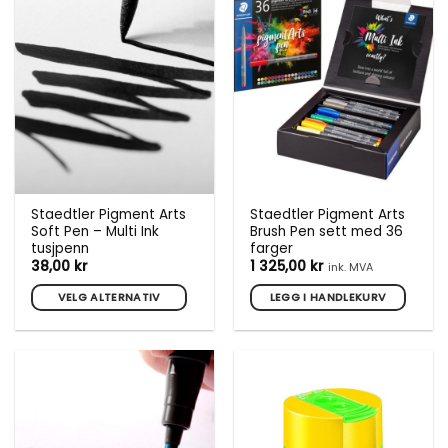
varianter.
varianter.
Alternativene
Alternativene
kan
kan
velges
velges
på
på
produktsiden
produktsiden
Staedtler Pigment Arts
Staedtler Pigment Arts
Soft Pen – Multi Ink
Brush Pen sett med 36
tusjpenn
farger
38,00
kr
1 325,00
kr
ink. MVA
VELG ALTERNATIV
LEGG I HANDLEKURV
Dette
produktet
har
flere
varianter.
Alternativene
kan