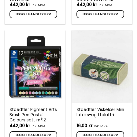
442,00
kr
442,00
kr
ink. MVA
ink. MVA
LEGG I HANDLEKURV
LEGG I HANDLEKURV
Staedtler Pigment Arts
Staedtler Viskelær Mini
Brush Pen Pastel
lateks-og ftalatfri
Colours sett m/12
442,00
kr
16,00
kr
ink. MVA
ink. MVA
LEGG I HANDLEKURV
LEGG I HANDLEKURV