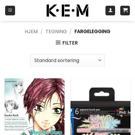
Skip
to
content
HJEM
/
TEGNING
/
FARGELEGGING
FILTER