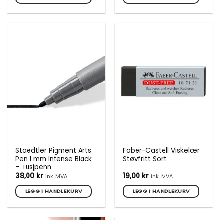
Staedtler Pigment Arts
Faber-Castell Viskelær
Pen 1 mm Intense Black
Støvfritt Sort
– Tusjpenn
38,00
kr
19,00
kr
ink. MVA
ink. MVA
LEGG I HANDLEKURV
LEGG I HANDLEKURV