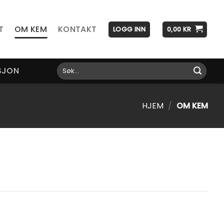
T
OM KEM
KONTAKT
LOGG INN
0,00
KR
Søk
SJON
etter:
HJEM
/
OM KEM