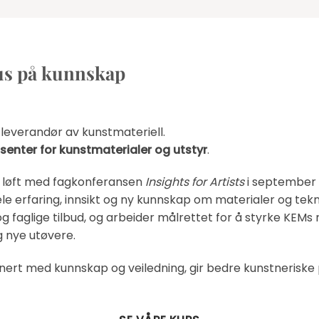
kus på kunnskap
everandør av kunstmateriell.
enter for kunstmaterialer og utstyr
.
ig løft med fagkonferansen
Insights for Artists
i september 
e erfaring, innsikt og ny kunnskap om materialer og teknik
faglige tilbud, og arbeider målrettet for å styrke KEMs r
 nye utøvere.
binert med kunnskap og veiledning, gir bedre kunstneriske