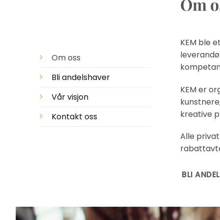
Om o
KEM ble et
leverandør
Om oss
kompetans
Bli andelshaver
KEM er org
Vår visjon
kunstnere,
kreative p
Kontakt oss
Alle priva
rabattavta
BLI ANDE