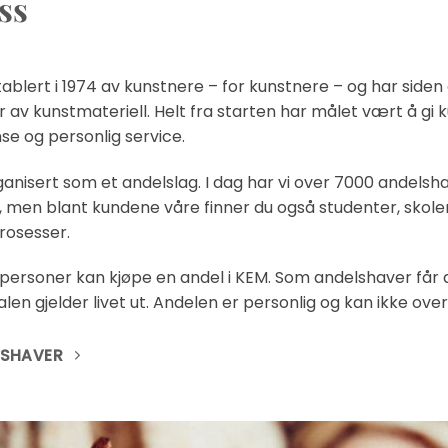
ss
ablert i 1974 av kunstnere – for kunstnere – og har siden d
 av kunstmateriell. Helt fra starten har målet vært å gi ku
e og personlig service.
anisert som et andelslag. I dag har vi over 7000 andelshave
 men blant kundene våre finner du også studenter, skoler
rosesser.
tpersoner kan kjøpe en andel i KEM. Som andelshaver får du
len gjelder livet ut. Andelen er personlig og kan ikke over
LSHAVER