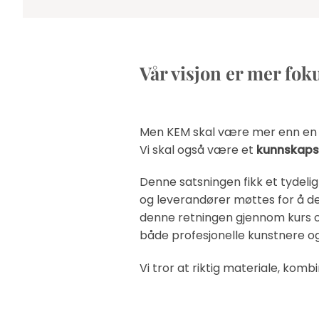
Vår visjon er mer fo
Men KEM skal være mer enn en l
Vi skal også være et
kunnskapss
Denne satsningen fikk et tydel
og leverandører møttes for å del
denne retningen gjennom kurs og 
både profesjonelle kunstnere og
Vi tror at riktig materiale, kom