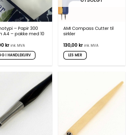
UTSOLGT
otypi – Papir 300
AMI Compass Cutter til
 A4 – pakke med 10
sirkler
,00
kr
130,00
kr
ink. MVA
ink. MVA
GG I HANDLEKURV
LES MER