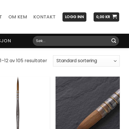
T
OM KEM
KONTAKT
LOGG INN
0,00
KR
Søk
SJON
etter:
 1–12 av 105 resultater