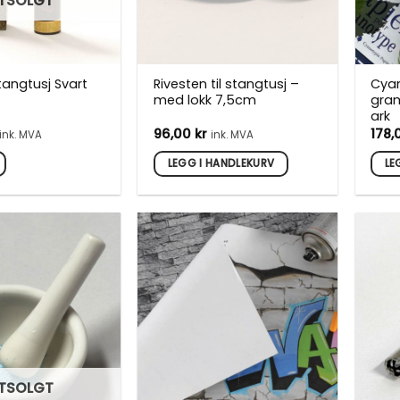
TSOLGT
tangtusj Svart
Rivesten til stangtusj –
Cyan
med lokk 7,5cm
gram
ark
96,00
kr
178
ink. MVA
ink. MVA
LEGG I HANDLEKURV
LE
TSOLGT