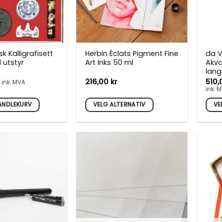
sk Kalligrafisett
Herbin Éclats Pigment Fine
da V
 utstyr
Art Inks 50 ml
Akva
lang
216,00
kr
510
ink. MVA
ink. 
HANDLEKURV
VELG ALTERNATIV
VE
Dette
Dett
produktet
prod
har
har
flere
flere
varianter.
varia
Alternativene
Alte
kan
kan
velges
velg
på
på
produktsiden
prod