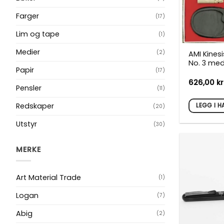
Farger
(17)
Lim og tape
(1)
Medier
(2)
AMI Kinesi
No. 3 med
Papir
(17)
626,00
kr
Pensler
(11)
Redskaper
LEGG I 
(20)
Utstyr
(30)
MERKE
Art Material Trade
(1)
Logan
(7)
Abig
(2)