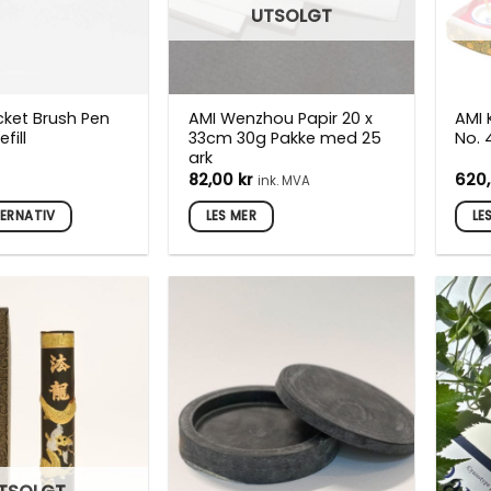
UTSOLGT
cket Brush Pen
AMI Wenzhou Papir 20 x
AMI K
fill
33cm 30g Pakke med 25
No. 
ark
82,00
kr
620
ink. MVA
TERNATIV
LES MER
LE
vene
den