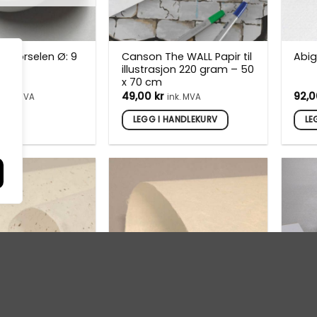
 i Porselen Ø: 9
Canson The WALL Papir til
Abig
illustrasjon 220 gram – 50
x 70 cm
49,00
kr
92,
ink. MVA
ink. MVA
LEGG I HANDLEKURV
LE
TSOLGT