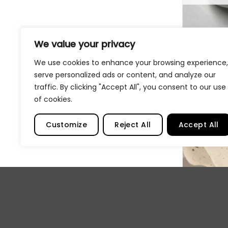
AMI Morter
We value your privacy
cm
We use cookies to enhance your browsing experience,
332,00
kr
serve personalized ads or content, and analyze our
LES MER
traffic. By clicking "Accept All", you consent to our use
of cookies.
Customize
Reject All
Accept All
U