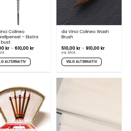
inci Colineo
da Vinci Colineo Wash
rellpensel – Ekstra
Brush
 bust
Prisområde:
Prisområde:
,00
kr
–
610,00
kr
510,00
kr
–
910,00
kr
510,00 kr
510,00 kr
MVA
ink. MVA
til
til
610,00 kr
910,00 kr
LG ALTERNATIV
VELG ALTERNATIV
e
Dette
uktet
produktet
har
flere
nter.
varianter.
rnativene
Alternativene
kan
es
velges
på
uktsiden
produktsiden