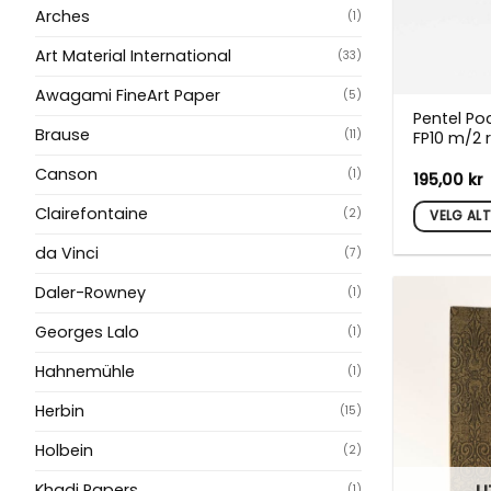
Arches
(1)
Art Material International
(33)
Awagami FineArt Paper
(5)
Pentel Po
Brause
(11)
FP10 m/2 re
Canson
(1)
195,00
kr
Clairefontaine
(2)
VELG AL
Dette
da Vinci
(7)
produktet
Daler-Rowney
har
(1)
flere
Georges Lalo
(1)
varianter.
Alternati
Hahnemühle
(1)
kan
Herbin
(15)
velges
på
Holbein
(2)
produktsi
Khadi Papers
(1)