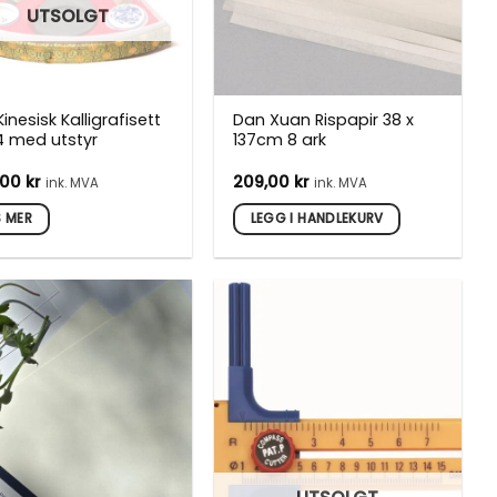
UTSOLGT
inesisk Kalligrafisett
Dan Xuan Rispapir 38 x
4 med utstyr
137cm 8 ark
,00
kr
209,00
kr
ink. MVA
ink. MVA
S MER
LEGG I HANDLEKURV