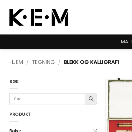
Skip
to
content
MAL
HJEM
/
TEGNING
/
BLEKK OG KALLIGRAFI
SØK
PRODUKT
Bøker
(3)