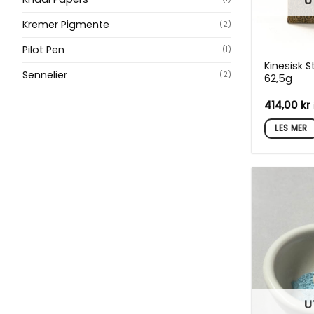
U
Kremer Pigmente
(2)
Pilot Pen
(1)
Kinesisk S
Sennelier
(2)
62,5g
414,00
kr
LES MER
U