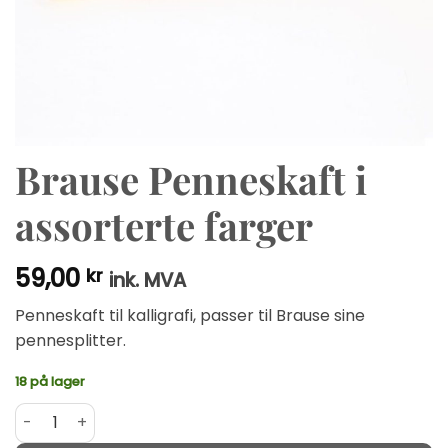
Brause Penneskaft i
assorterte farger
59,00
kr
ink. MVA
Penneskaft til kalligrafi, passer til Brause sine
pennesplitter.
18 på lager
Brause Penneskaft i assorterte farger antall
Alternative: