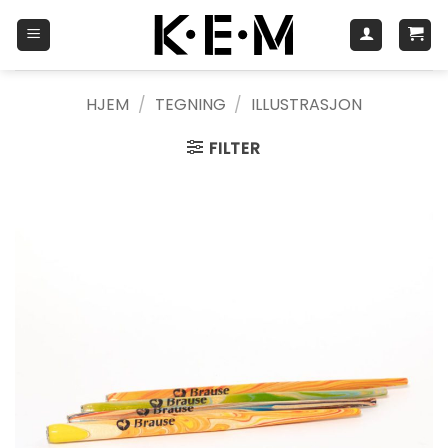
Skip
to
content
HJEM
/
TEGNING
/
ILLUSTRASJON
FILTER