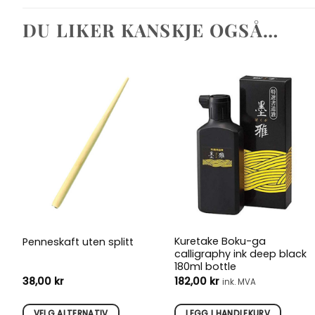
DU LIKER KANSKJE OGSÅ…
Kuretake Boku-ga
Penneskaft uten splitt
calligraphy ink deep black
180ml bottle
38,00
kr
182,00
kr
ink. MVA
VELG ALTERNATIV
LEGG I HANDLEKURV