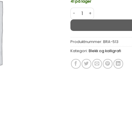
41 på lager
Brause Pennesplitt Drawing 
Alternative:
Produktnummer:
BRA-513
Kategori:
Blekk og kalligrafi