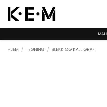
Skip
to
content
MAL
HJEM
/
TEGNING
/
BLEKK OG KALLIGRAFI