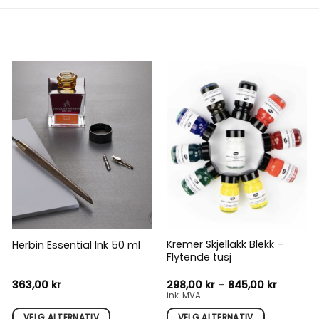
Kremer Skjellakk Blekk –
Herbin Essential Ink 50 ml
Flytende tusj
Prisomr
363,00
kr
298,00
kr
–
845,00
kr
298,00 k
ink. MVA
til
845,00 k
VELG ALTERNATIV
VELG ALTERNATIV