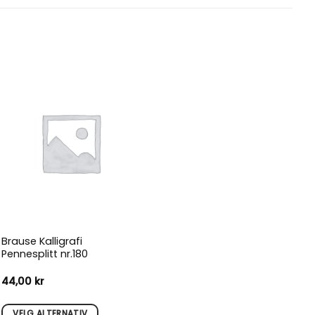
Brause Kalligrafi
Pennesplitt nr.180
åde:
44,00
kr
r
r
VELG ALTERNATIV