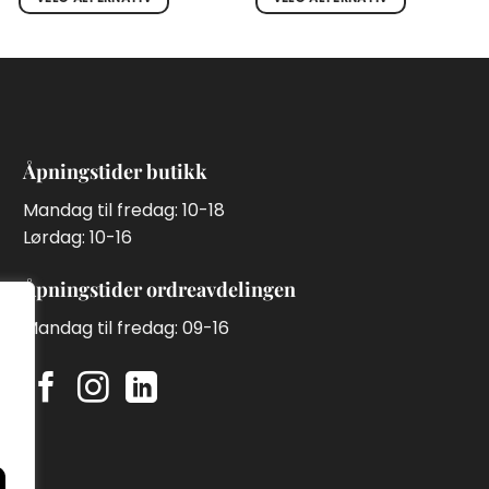
Dette
Dette
produktet
produktet
har
har
flere
flere
varianter.
varianter.
Alternativene
Alternativene
Åpningstider butikk
kan
kan
velges
velges
Mandag til fredag: 10-18
på
på
Lørdag: 10-16
produktsiden
produktsiden
Åpningstider ordreavdelingen
Mandag til fredag: 09-16