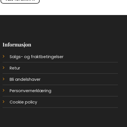
Dette
produktet
har
flere
varianter.
Alternativene
Informasjon
kan
velges
Salgs- og fraktbetingelser
på
produktsiden
Retur
Bli andelshaver
Personvernerklæring
Cookie policy