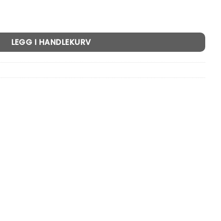
513 hard (50) antall
LEGG I HANDLEKURV