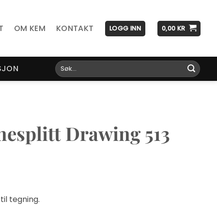
T
OM KEM
KONTAKT
LOGG INN
0,00
KR
Søk
SJON
etter:
esplitt Drawing 513
il tegning.