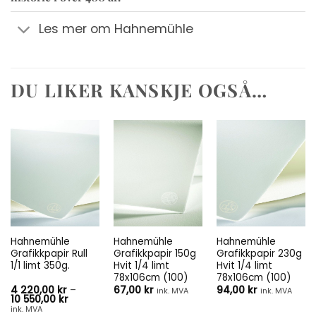
Les mer om Hahnemühle
DU LIKER KANSKJE OGSÅ…
Hahnemühle
Hahnemühle
Hahnemühle
Grafikkpapir Rull
Grafikkpapir 150g
Grafikkpapir 230g
1/1 limt 350g.
Hvit 1/4 limt
Hvit 1/4 limt
78x106cm (100)
78x106cm (100)
4 220,00
kr
–
67,00
kr
94,00
kr
ink. MVA
ink. MVA
Prisområde:
10 550,00
kr
4
ink. MVA