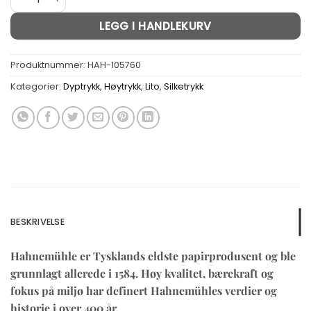
LEGG I HANDLEKURV
Produktnummer:
HAH-105760
Kategorier:
Dyptrykk
,
Høytrykk
,
Lito
,
Silketrykk
BESKRIVELSE
Hahnemühle er Tysklands eldste papirprodusent og ble
grunnlagt allerede i 1584. Høy kvalitet, bærekraft og
fokus på miljø har definert Hahnemühles verdier og
historie i over 400 år.