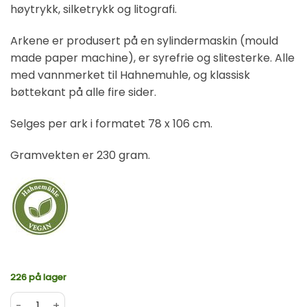
høytrykk, silketrykk og litografi.
Arkene er produsert på en sylindermaskin (mould
made paper machine), er syrefrie og slitesterke. Alle
med vannmerket til Hahnemuhle, og klassisk
bøttekant på alle fire sider.
Selges per ark i formatet 78 x 106 cm.
Gramvekten er 230 gram.
226 på lager
Hahnemühle Grafikkpapir 230g Hvit 1/1 limt 78x106cm(100)
Alternative: