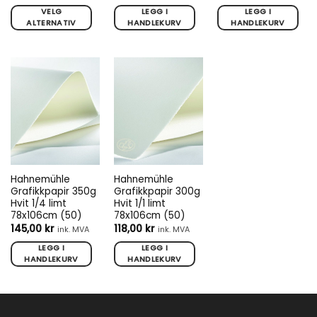
220,00 kr
til
VELG
LEGG I
LEGG I
10
ALTERNATIV
HANDLEKURV
HANDLEKURV
550,00 kr
Dette
produktet
har
flere
varianter.
Alternativene
kan
velges
på
produktsiden
Hahnemühle
Hahnemühle
Grafikkpapir 350g
Grafikkpapir 300g
Hvit 1/4 limt
Hvit 1/1 limt
78x106cm (50)
78x106cm (50)
145,00
kr
118,00
kr
ink. MVA
ink. MVA
LEGG I
LEGG I
HANDLEKURV
HANDLEKURV