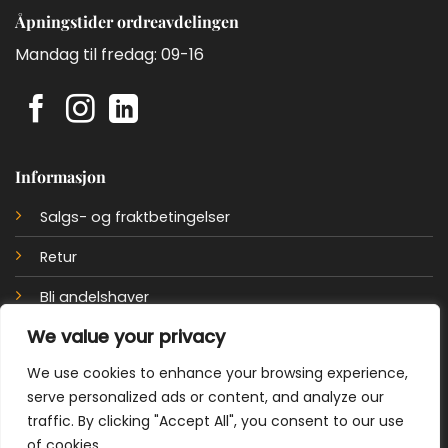
Åpningstider ordreavdelingen
Mandag til fredag: 09-16
Informasjon
Salgs- og fraktbetingelser
Retur
Bli andelshaver
We value your privacy
Personvernerklæring
We use cookies to enhance your browsing experience,
Cookie policy
serve personalized ads or content, and analyze our
traffic. By clicking "Accept All", you consent to our use
of cookies.