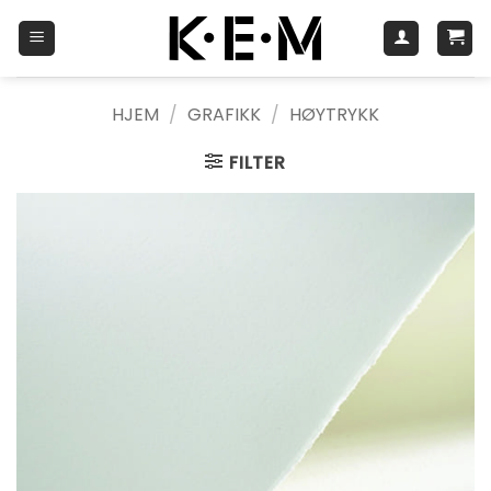
Skip
to
content
HJEM
/
GRAFIKK
/
HØYTRYKK
FILTER