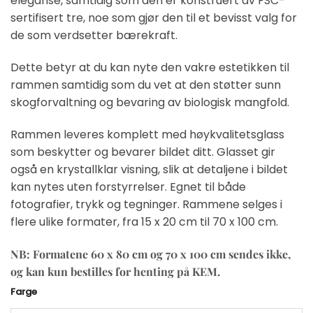
eleganse, samtidig som den er konstruert av FSC-
sertifisert tre, noe som gjør den til et bevisst valg for
de som verdsetter bærekraft.
Dette betyr at du kan nyte den vakre estetikken til
rammen samtidig som du vet at den støtter sunn
skogforvaltning og bevaring av biologisk mangfold.
Rammen leveres komplett med høykvalitetsglass
som beskytter og bevarer bildet ditt. Glasset gir
også en krystallklar visning, slik at detaljene i bildet
kan nytes uten forstyrrelser. Egnet til både
fotografier, trykk og tegninger. Rammene selges i
flere ulike formater, fra 15 x 20 cm til 70 x 100 cm.
NB: Formatene 60 x 80 cm og 70 x 100 cm sendes ikke,
og kan kun bestilles for henting på KEM.
Farge
Alternative: