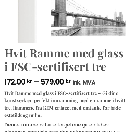
Hvit Ramme med glass
i FSC-sertifisert tre
Prisområde:
172,00
–
579,00
kr
kr
ink. MVA
172,00 kr
Hvit Ramme med glass i FSC-sertifisert tre – Gi dine
til
kunstverk en perfekt innramming med en ramme i hvitt
579,00 kr
tre. Rammene fra KEM er laget med omtanke for både
estetikk og miljø.
Denne rammens hvite fargetone gir en tidløs