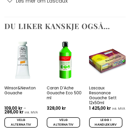
Les mer om Lascaux
DU LIKER KANSKJE OGSÅ…
Winsor&Newton
Caran D’Ache
Lascaux
Gouache
Gouache Eco 500
Resonance
ml
Gouache Sett
12x50ml
109,00
kr
–
328,00
kr
1 425,00
kr
ink. MVA
Prisområde:
286,00
kr
ink. MVA
109,00 kr
til
VELG
VELG
LEGG I
286,00 kr
ALTERNATIV
ALTERNATIV
HANDLEKURV