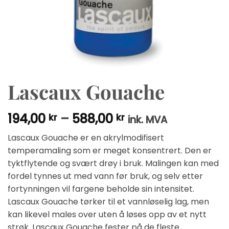
Lascaux Gouache
Prisområde:
194,00
–
588,00
kr
kr
ink. MVA
194,00 kr
Lascaux Gouache er en akrylmodifisert
til
temperamaling som er meget konsentrert. Den er
588,00 kr
tyktflytende og svært drøy i bruk. Malingen kan med
fordel tynnes ut med vann før bruk, og selv etter
fortynningen vil fargene beholde sin intensitet.
Lascaux Gouache tørker til et vannløselig lag, men
kan likevel males over uten å løses opp av et nytt
strøk. Lascaux Gouache fester på de fleste