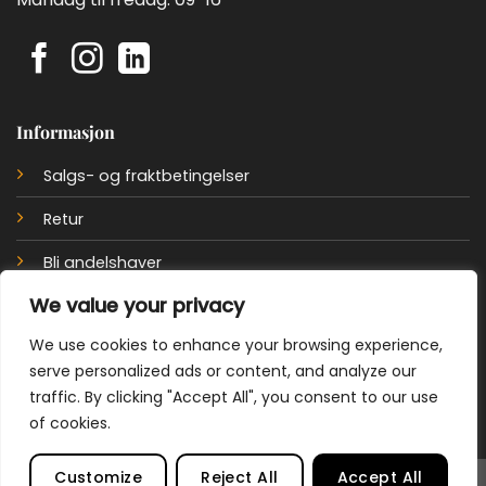
Informasjon
Salgs- og fraktbetingelser
Retur
Bli andelshaver
We value your privacy
Personvernerklæring
We use cookies to enhance your browsing experience,
Cookie policy
serve personalized ads or content, and analyze our
traffic. By clicking "Accept All", you consent to our use
of cookies.
Customize
Reject All
Accept All