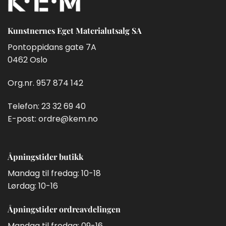
kan
velges
på
Kunstnernes Eget Materialutsalg SA
produktsiden
Pontoppidans gate 7A
0462 Oslo
Org.nr. 957 874 142
Telefon:
23 32 69 40
E-post:
ordre@kem.no
Åpningstider butikk
Mandag til fredag: 10-18
Lørdag: 10-16
Åpningstider ordreavdelingen
Mandag til fredag: 09-16