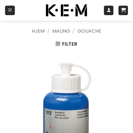
Skip
to
content
HJEM
/
MALING
/
GOUACHE
FILTER