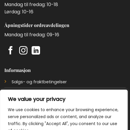
Mandag til fredag: 10-18
Lørdag: 10-16
Åpningstider ordreavdelingen
Mandag til fredag: 09-16
Informasjon
Salgs- og fraktbetingelser
Retur
We value your privacy
Bli andelshaver
We use cookies to enhance your browsing experience,
Personvernerklæring
serve personalized ads or content, and analyze our
traffic. By clicking "Accept All", you consent to our use
Cookie policy