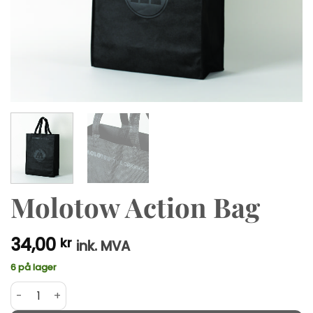
Molotow Action Bag
34,00
kr
ink. MVA
6 på lager
Molotow Action Bag antall
Alternative: