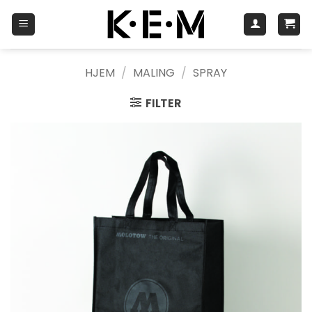
Skip
to
content
HJEM
/
MALING
/
SPRAY
FILTER