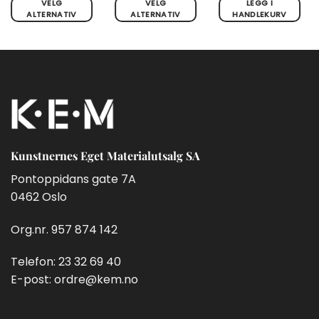
515,00 kr
til
VELG
VELG
LEGG I
til
798,00 kr
ALTERNATIV
ALTERNATIV
HANDLEKURV
1
Dette
Dette
978,00 kr
produktet
produktet
har
har
flere
flere
varianter.
varianter.
Alternativene
Alternativene
kan
kan
velges
velges
på
på
Kunstnernes Eget Materialutsalg SA
produktsiden
produktsiden
Pontoppidans gate 7A
0462 Oslo
Org.nr. 957 874 142
Telefon:
23 32 69 40
E-post:
ordre@kem.no