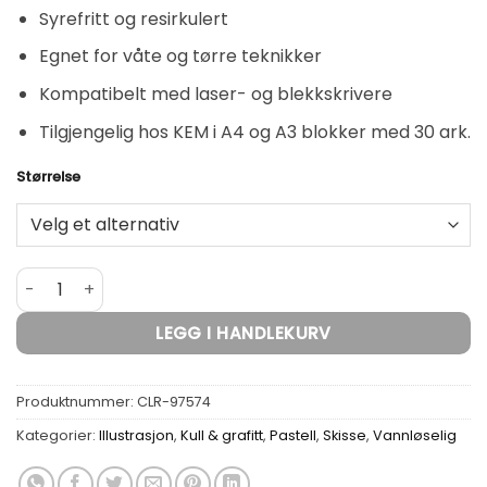
Syrefritt og resirkulert
Egnet for våte og tørre teknikker
Kompatibelt med laser- og blekkskrivere
Tilgjengelig hos KEM i A4 og A3 blokker med 30 ark.
Størrelse
Alternative:
PaintOn Pad Recycled Mixed Media Papir 250 gram 30 ark 
LEGG I HANDLEKURV
Produktnummer:
CLR-97574
Kategorier:
Illustrasjon
,
Kull & grafitt
,
Pastell
,
Skisse
,
Vannløselig