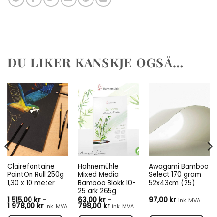
DU LIKER KANSKJE OGSÅ…
Clairefontaine
Hahnemühle
Awagami Bamboo
PaintOn Rull 250g
Mixed Media
Select 170 gram
1,30 x 10 meter
Bamboo Blokk 10-
52x43cm (25)
25 ark 265g
1 515,00
kr
–
63,00
kr
–
97,00
kr
ink. MVA
e:
Prisområde:
Prisområde:
1 978,00
kr
798,00
kr
ink. MVA
ink. MVA
1
63,00 kr