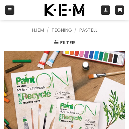
Skip
to
content
HJEM
/
TEGNING
/
PASTELL
FILTER