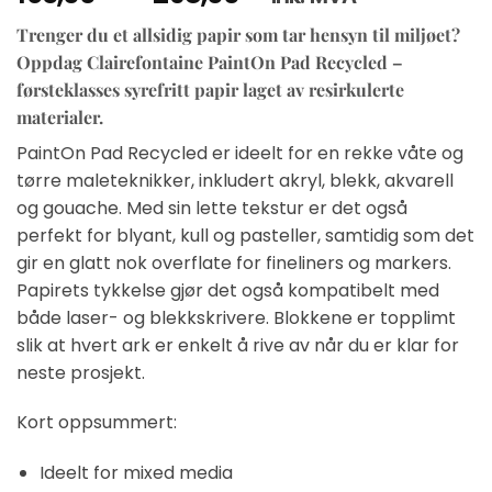
163,00 kr
Trenger du et allsidig papir som tar hensyn til miljøet?
til
Oppdag Clairefontaine PaintOn Pad Recycled –
298,00 kr
førsteklasses syrefritt papir laget av resirkulerte
materialer.
PaintOn Pad Recycled er ideelt for en rekke våte og
tørre maleteknikker, inkludert akryl, blekk, akvarell
og gouache. Med sin lette tekstur er det også
perfekt for blyant, kull og pasteller, samtidig som det
gir en glatt nok overflate for fineliners og markers.
Papirets tykkelse gjør det også kompatibelt med
både laser- og blekkskrivere. Blokkene er topplimt
slik at hvert ark er enkelt å rive av når du er klar for
neste prosjekt.
Kort oppsummert:
Ideelt for mixed media