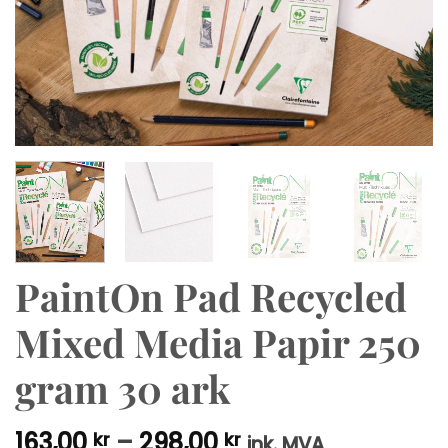
PaintOn Pad Recycled
Mixed Media Papir 250
gram 30 ark
Prisområde:
163,00
–
298,00
kr
kr
ink. MVA