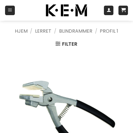
Skip
to
content
HJEM
/
LERRET
/
BLINDRAMMER
/
PROFIL 1
FILTER