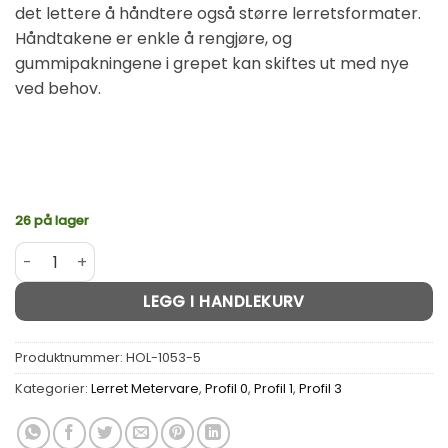
det lettere å håndtere også større lerretsformater.
Håndtakene er enkle å rengjøre, og
gummipakningene i grepet kan skiftes ut med nye
ved behov.
26 på lager
Proff Strammetang til lerret 11,5 cm bred HOL antall
Alternative:
LEGG I HANDLEKURV
Produktnummer:
HOL-1053-5
Kategorier:
Lerret Metervare
,
Profil 0
,
Profil 1
,
Profil 3