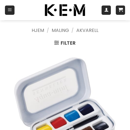
Skip
to
content
HJEM
/
MALING
/
AKVARELL
FILTER