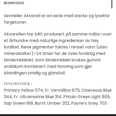
BESKRIVELSE
Sennelier Akvarell er en serie med sterke og lysekte
fargetoner.
Akvarellen har blitt produsert på samme måte i over
et århundre med naturlige ingredienser av høy
kvalitet. Rene pigmenter fuktes i renset vann (uten
mineralsalter) i 24 timer før de rives forsiktig med
bindemiddelet. Som bindemiddel brukes gummi
arabikum kombinert med honning som gjør
blandingen smidig og glansfull.
INNEHOLDER :
Primary Yellow 574, Fr. Vermillion 675, Cinereous Blue
344, Fr. Ultramarine Blue 314, Phtalo Green Light 805,
Sap Green 819, Burnt Umber 202, Payne’s Grey 703