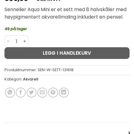
Sennelier Aqua Mini er et sett med 8 halvskåler med
høypigmentert akvarellmaling inkludert en pensel.
49 på lager
Sennelier sett akvarell Aqua-Mini 8stk halvskål antall
Alternative:
LEGG I HANDLEKURV
Produktnummer:
SEN-W-SETT-131618
Kategori:
Akvarell