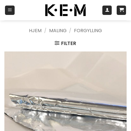
Skip
to
content
HJEM
/
MALING
/
FORGYLLING
FILTER