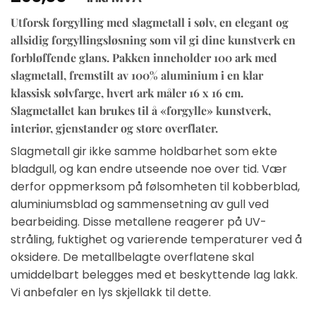
Utforsk forgylling med slagmetall i sølv, en elegant og
allsidig forgyllingsløsning som vil gi dine kunstverk en
forbløffende glans. Pakken inneholder 100 ark med
slagmetall, fremstilt av 100% aluminium i en klar
klassisk sølvfarge, hvert ark måler 16 x 16 cm.
Slagmetallet
kan brukes til å «forgylle» kunstverk,
interiør, gjenstander og store overflater.
Slagmetall gir ikke samme holdbarhet som ekte
bladgull, og kan endre utseende noe over tid.
Vær
derfor oppmerksom på følsomheten til kobberblad,
aluminiumsblad og sammensetning av gull ved
bearbeiding. Disse metallene reagerer på UV-
stråling, fuktighet og varierende temperaturer ved å
oksidere. De metallbelagte overflatene skal
umiddelbart belegges med et beskyttende lag lakk.
Vi anbefaler en lys skjellakk til dette.