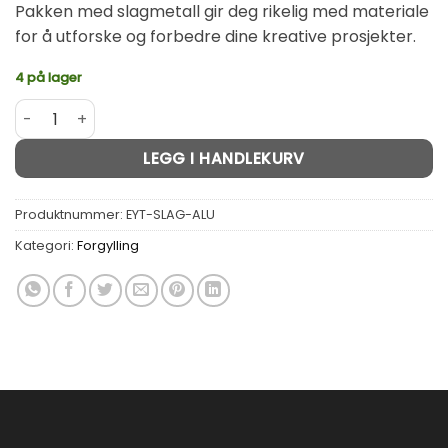
Pakken med slagmetall gir deg rikelig med materiale
for å utforske og forbedre dine kreative prosjekter.
4 på lager
Slagmetall i sølv til forgylling 100 ark - 16 x 16 cm antall
Alternative:
LEGG I HANDLEKURV
Produktnummer:
EYT-SLAG-ALU
Kategori:
Forgylling