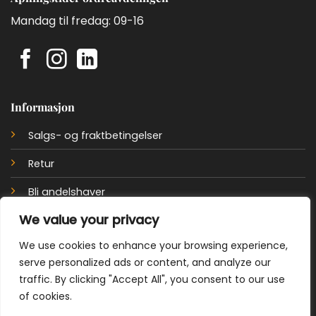
Mandag til fredag: 09-16
Informasjon
Salgs- og fraktbetingelser
Retur
Bli andelshaver
We value your privacy
Personvernerklæring
We use cookies to enhance your browsing experience,
Cookie policy
serve personalized ads or content, and analyze our
traffic. By clicking "Accept All", you consent to our use
of cookies.