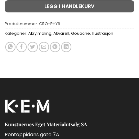
Alternative:
LEGG I HANDLEKURV
Produktnummer:
CRO-PHY6
Kategorier:
Akrylmaling
,
Akvarell
,
Gouache
,
Illustrasjon
Kunstnernes Eget Materialutsalg SA
Pontoppidans gate 7A