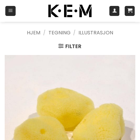
Skip
to
content
HJEM
/
TEGNING
/
ILLUSTRASJON
FILTER