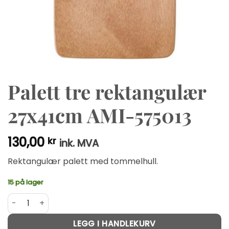
Palett tre rektangulær
27x41cm AMI-575013
130,00
kr
ink. MVA
Rektangulær palett med tommelhull.
15 på lager
Palett tre rektangulær 27x41cm AMI-575013 antall
Alternative:
LEGG I HANDLEKURV