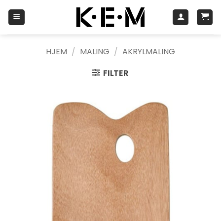
Skip
to
content
HJEM
/
MALING
/
AKRYLMALING
FILTER