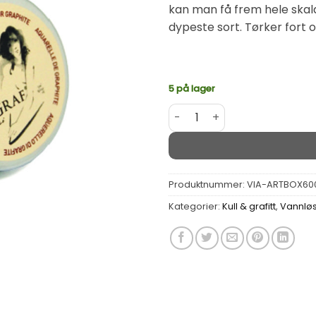
kan man få frem hele skalae
dypeste sort. Tørker fort 
5 på lager
Viarco Artgraf Vannløselig 
Alternative:
Produktnummer:
VIA-ARTBOX60
Kategorier:
Kull & grafitt
,
Vannløs