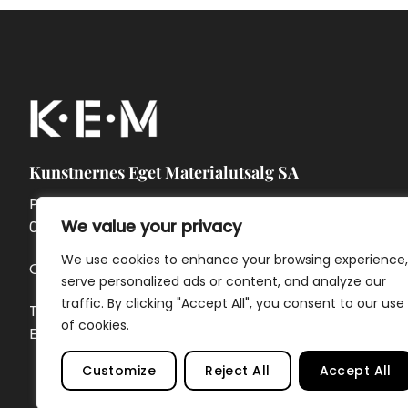
Kunstnernes Eget Materialutsalg SA
Pontoppidans gate 7A
We value your privacy
0462 Oslo
We use cookies to enhance your browsing experience,
Org.nr. 957 874 142
serve personalized ads or content, and analyze our
traffic. By clicking "Accept All", you consent to our use
Telefon:
23 32 69 40
of cookies.
E-post:
ordre@kem.no
Customize
Reject All
Accept All