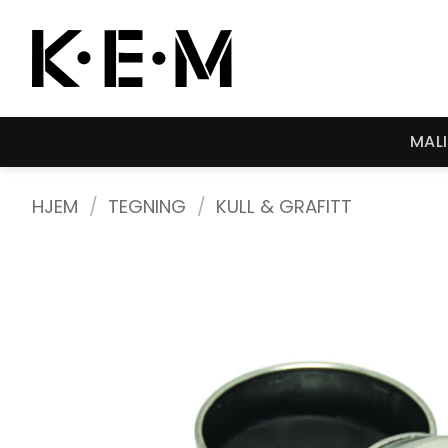
Skip
to
content
MAL
HJEM
/
TEGNING
/
KULL & GRAFITT