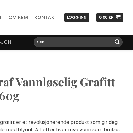
T
OM KEM
KONTAKT
LOGG INN
0,00
KR
Søk
SJON
etter:
raf Vannløselig Grafitt
 60g
 grafitt er et revolusjonerende produkt som gir deg
le med blyant. Alt etter hvor mye vann som brukes