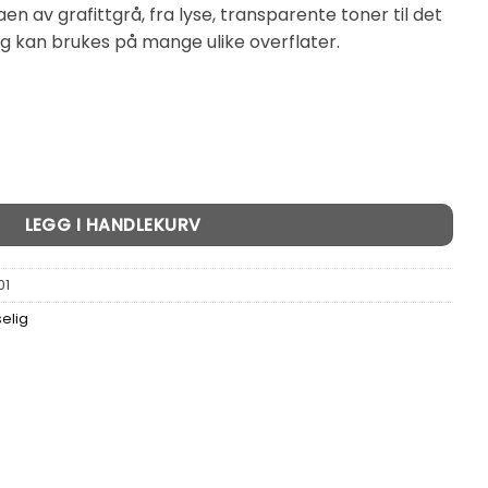
n av grafittgrå, fra lyse, transparente toner til det
og kan brukes på mange ulike overflater.
Grafitt metallboks 60g antall
LEGG I HANDLEKURV
01
elig