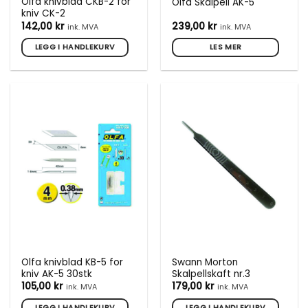
Olfa knivblad CKB-2 for
Olfa Skalpell AK-5
kniv CK-2
142,00
kr
239,00
kr
ink. MVA
ink. MVA
LEGG I HANDLEKURV
LES MER
Olfa knivblad KB-5 for
Swann Morton
kniv AK-5 30stk
Skalpellskaft nr.3
105,00
kr
179,00
kr
ink. MVA
ink. MVA
LEGG I HANDLEKURV
LEGG I HANDLEKURV