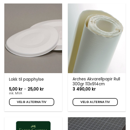
produktet
har
flere
varianter.
Alternativene
kan
velges
på
produktsiden
Arches Akvarellpapir Rull
Lokk til papphylse
300gr 113x914cm
Prisområde:
5,00
kr
–
25,00
kr
3 490,00
kr
5,00 kr
ink. MVA
til
25,00 kr
VELG ALTERNATIV
VELG ALTERNATIV
Dette
Dette
produktet
produktet
har
har
flere
flere