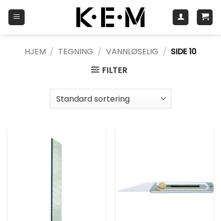
Skip
to
content
HJEM
/
TEGNING
/
VANNLØSELIG
/
SIDE 10
FILTER