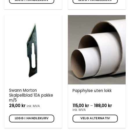
Swann Morton
Papphylse uten lokk
Skalpellblad 10A pakke
m/5
Prisområ
29,00
kr
115,00
kr
–
188,00
kr
ink. MVA
115,00 kr
ink. MVA
til
188,00 kr
LEGG I HANDLEKURV
VELG ALTERNATIV
Dette