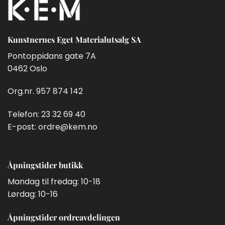
velges
på
produktsiden
Kunstnernes Eget Materialutsalg SA
Pontoppidans gate 7A
0462 Oslo
Org.nr. 957 874 142
Telefon:
23 32 69 40
E-post:
ordre@kem.no
Åpningstider butikk
Mandag til fredag: 10-18
Lørdag: 10-16
Åpningstider ordreavdelingen