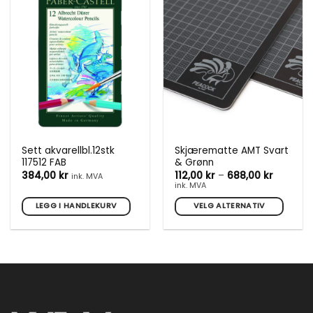
varianter.
varianter.
Alternativene
Alternativene
kan
kan
velges
velges
på
på
produktsiden
produktsiden
Sett akvarellbl.12stk
Skjærematte AMT Svart
117512 FAB
& Grønn
Prisomr
384,00
kr
112,00
kr
–
688,00
kr
ink. MVA
112,00 kr
ink. MVA
til
688,00 k
LEGG I HANDLEKURV
VELG ALTERNATIV
Dette
produktet
har
flere
varianter.
Alternativene
kan