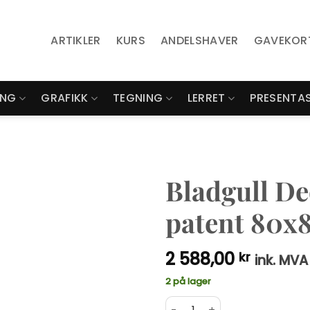
ARTIKLER
KURS
ANDELSHAVER
GAVEKOR
ING
GRAFIKK
TEGNING
LERRET
PRESENTA
Bladgull De
patent 80x
2 588,00
kr
ink. MVA
2 på lager
Bladgull Deep Gold dark sh
Alternative: