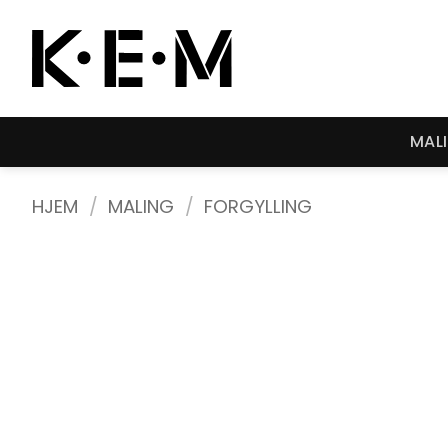
Skip
to
content
MAL
HJEM
/
MALING
/
FORGYLLING