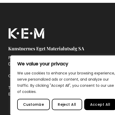
Kunstnernes Eget Materialutsalg SA
Pontoppidans gate 7A
We value your privacy
0462 Oslo
We use cookies to enhance your browsing experience,
Org.nr. 957 874 142
serve personalized ads or content, and analyze our
traffic. By clicking "Accept All", you consent to our use
Telefon:
23 32 69 40
of cookies.
E-post:
ordre@kem.no
Customize
Reject All
Accept All