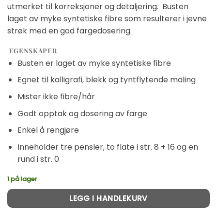
utmerket til korreksjoner og detaljering. Busten
laget av myke syntetiske fibre som resulterer i jevne
strøk med en god fargedosering.
EGENSKAPER
Busten er laget av myke syntetiske fibre
Egnet til kalligrafi, blekk og tyntflytende maling
Mister ikke fibre/hår
Godt opptak og dosering av farge
Enkel å rengjøre
Inneholder tre pensler, to flate i str. 8 + 16 og en
rund i str. 0
1 på lager
Alternative:
LEGG I HANDLEKURV