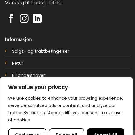
Mandag til fredag: 09-16
Informasjon
Salgs- og fraktbetingelser
Retur
Bli andelshaver
We value your privacy
Personvernerklæring
We use cookies to enhance your browsing experience,
Cookie policy
serve personalized ads or content, and analyze our
traffic. By clicking "Accept All", you consent to our use
of cookies.