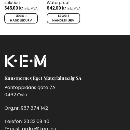
solution
Waterproof
545,00
kr
642,00
kr
ink. MVA
ink. MVA
LEGG I
LEGG I
HANDLEKURV
HANDLEKURV
Kunstnernes Eget Materialutsalg SA
Pontoppidans gate 7A
0462 Oslo
Org.nr. 957 874 142
Telefon:
23 32 69 40
E-post:
ordre@kem.no