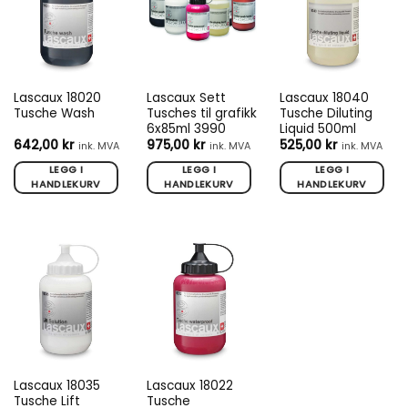
Lascaux 18020
Lascaux Sett
Lascaux 18040
Tusche Wash
Tusches til grafikk
Tusche Diluting
6x85ml 3990
Liquid 500ml
642,00
kr
975,00
kr
525,00
kr
ink. MVA
ink. MVA
ink. MVA
LEGG I
LEGG I
LEGG I
HANDLEKURV
HANDLEKURV
HANDLEKURV
Lascaux 18035
Lascaux 18022
Tusche Lift
Tusche