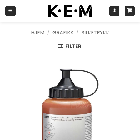
Skip
to
content
HJEM
/
GRAFIKK
/
SILKETRYKK
FILTER