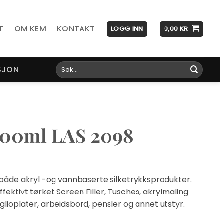
T
OM KEM
KONTAKT
LOGG INN
0,00
KR
Søk
SJON
etter:
000ml LAS 2098
 både akryl -og vannbaserte silketrykksprodukter.
fektivt tørket Screen Filler, Tusches, akrylmaling
taglioplater, arbeidsbord, pensler og annet utstyr.