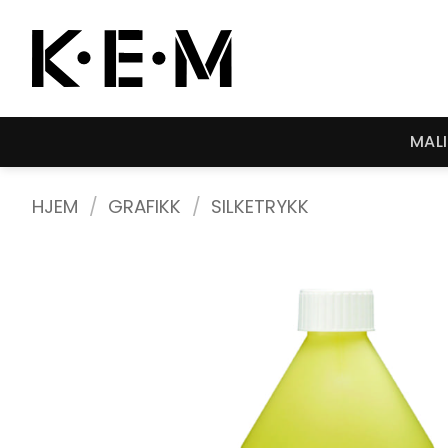
Skip
to
content
MAL
HJEM
/
GRAFIKK
/
SILKETRYKK