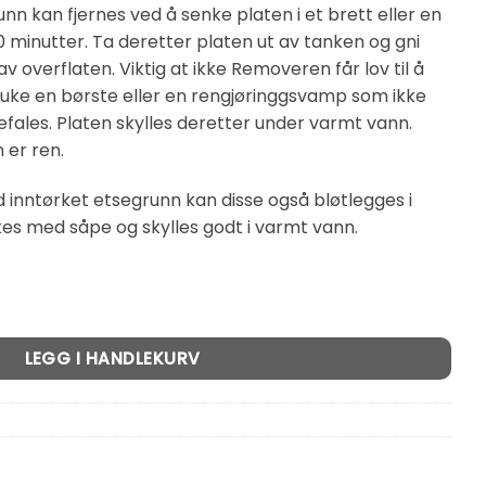
nn kan fjernes ved å senke platen i et brett eller en
 minutter. Ta deretter platen ut av tanken og gni
 overflaten. Viktig at ikke Removeren får lov til å
 bruke en børste eller en rengjøringgsvamp som ikke
efales. Platen skylles deretter under varmt vann.
 er ren.
ed inntørket etsegrunn kan disse også bløtlegges i
es med såpe og skylles godt i varmt vann.
tall
LEGG I HANDLEKURV