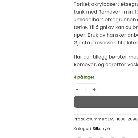
Tørket akrylbasert etsegru
tank med Remover i min. 10
umiddelbart etsegrunnen av
tørke. Til å gni av kan du
riper. Bruk av hansker anb
Gjenta prosessen til platen
Har du i tillegg børster m
Remover, og deretter vask
4 på lager
Remover 1000ml LAS 2098 an
Alternative:
Produktnummer:
LAS-1000-2098
Kategori:
Silketrykk