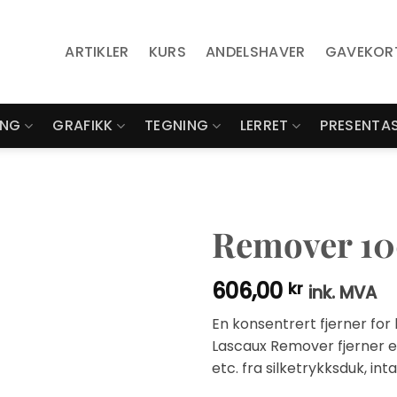
ARTIKLER
KURS
ANDELSHAVER
GAVEKOR
ING
GRAFIKK
TEGNING
LERRET
PRESENTA
Remover 1
606,00
kr
ink. MVA
En konsentrert fjerner for
Lascaux Remover fjerner ef
etc. fra silketrykksduk, in