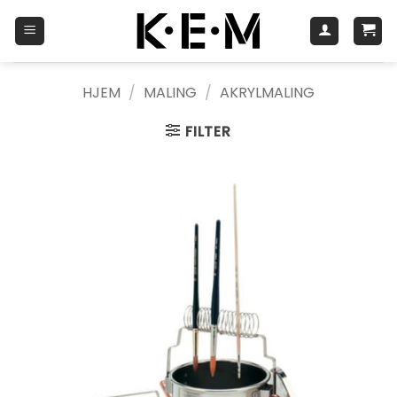
Skip
to
content
HJEM
/
MALING
/
AKRYLMALING
FILTER