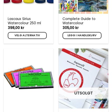
Lascaux Sirius
Complete Guide to
Watercolour 250 ml
Watercolour
398,00
kr
305,00
kr
VELG ALTERNATIV
LEGG I HANDLEKURV
Dette
produktet
har
flere
varianter.
Alternativene
kan
velges
på
produktsiden
UTSOLGT