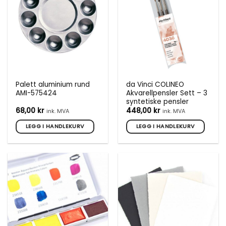
Palett aluminium rund
da Vinci COLINEO
AMI-575424
Akvarellpensler Sett – 3
syntetiske pensler
68,00
kr
448,00
kr
ink. MVA
ink. MVA
LEGG I HANDLEKURV
LEGG I HANDLEKURV