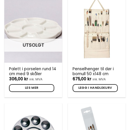
UTSOLGT
Palett i porselen rund 14
Penselhenger til dør i
cm med 9 skåler
bomull 50 x148 cm
306,00
kr
675,00
kr
ink. MVA
ink. MVA
LES MER
LEGG I HANDLEKURV