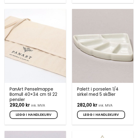
Dette
produktet
har
flere
varianter.
Alternativene
kan
velges
på
produktsiden
PanArt Penselmappe
Palett i porselen 1/4
Bomull 40×34 cm til 22
sirkel med 5 skåler
pensler
292,00
kr
282,00
kr
ink. MVA
ink. MVA
LEGG I HANDLEKURV
LEGG I HANDLEKURV