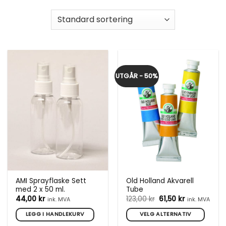
UTGÅR - 50%
AMI Sprayflaske Sett
Old Holland Akvarell
med 2 x 50 ml.
Tube
Opprinnelig
Nåværend
44,00
kr
123,00
kr
61,50
kr
ink. MVA
ink. MVA
pris
pris
var:
er:
LEGG I HANDLEKURV
VELG ALTERNATIV
123,00 kr.
61,50 kr.