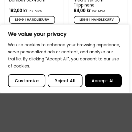
bambus 30x40cm
med 3 stk 6cm
Filippinene
182,00
kr
84,00
kr
ink. MVA
ink. MVA
LEGG I HANDLEKURV
LEGG I HANDLEKURV
We value your privacy
We use cookies to enhance your browsing experience,
serve personalized ads or content, and analyze our
traffic. By clicking "Accept All", you consent to our use
of cookies.
Customize
Reject All
Accept All
PaintON Pad White
The Colour Mixing
Smooth Papir 250 gram,
Companion guide to
25 ark
mixing colour
Prisområde:
84,00
kr
–
298,00
kr
219,00
kr
84,00 kr
ink. MVA