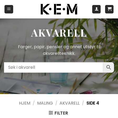
Skip
to
content
AKVARELL
Farger, papir, pensler og annet utstyr til
akvarellteknikk.
HJEM
/
MALING
/
AKVARELL
/
SIDE 4
FILTER