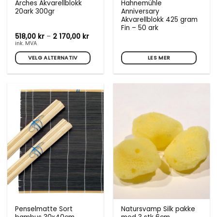
Arches Akvarellblokk
Hahnemühle
20ark 300gr
Anniversary
Akvarellblokk 425 gram
Fin – 50 ark
Prisområde:
518,00
kr
–
2 170,00
kr
518,00 kr
ink. MVA
til
2
VELG ALTERNATIV
LES MER
170,00 kr
Dette
produktet
har
flere
varianter.
Alternativene
kan
velges
på
produktsiden
Penselmatte Sort
Natursvamp Silk pakke