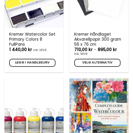
Kremer Watercolor Set
Kremer Håndlaget
Primary Colors 8
Akvarellpapir 300 gram
FullPans
56 x 76 cm
Prisomr
1 440,00
kr
710,00
kr
–
895,00
kr
ink. MVA
710,00 k
ink. MVA
til
895,00 
LEGG I HANDLEKURV
VELG ALTERNATIV
Dette
produktet
har
flere
varianter.
Alternativene
kan
velges
på
produktsiden