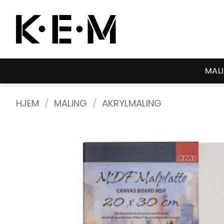
Skip
to
content
MAL
HJEM
/
MALING
/
AKRYLMALING