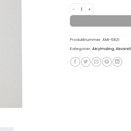
Lerretsplate MDF 3,2mm Univ
Produktnummer:
AMI-5821
Kategorier:
Akrylmaling
,
Akvarell