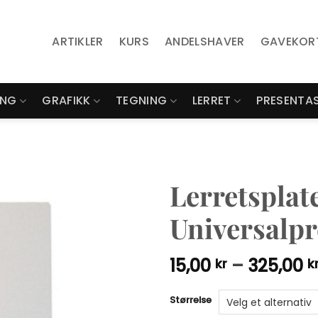
ARTIKLER
KURS
ANDELSHAVER
GAVEKOR
ING
GRAFIKK
TEGNING
LERRET
PRESENTA
Lerretspla
Universalpr
15,00
–
325,00
kr
k
Alternative:
Størrelse