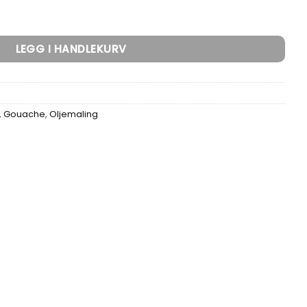
ersalpreparert antall
LEGG I HANDLEKURV
,
Gouache
,
Oljemaling