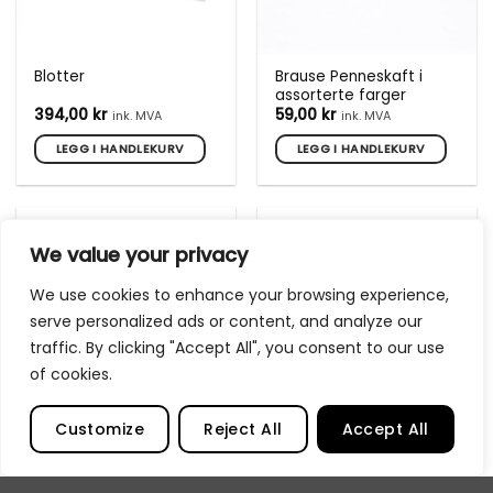
Brause Penneskaft i
Blotter
assorterte farger
394,00
kr
59,00
kr
ink. MVA
ink. MVA
LEGG I HANDLEKURV
LEGG I HANDLEKURV
We value your privacy
We use cookies to enhance your browsing experience,
serve personalized ads or content, and analyze our
traffic. By clicking "Accept All", you consent to our use
of cookies.
Customize
Reject All
Accept All
Herbin Cleaning solution
Nibs guide for every