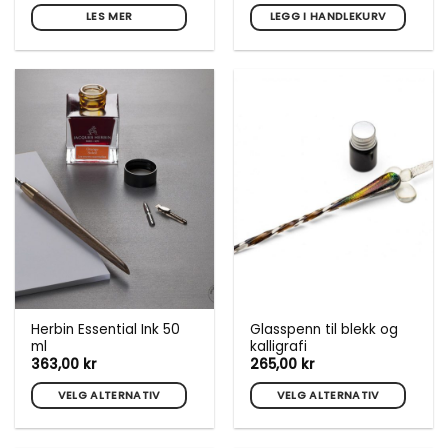
LES MER
LEGG I HANDLEKURV
Herbin Essential Ink 50
Glasspenn til blekk og
ml
kalligrafi
363,00
kr
265,00
kr
VELG ALTERNATIV
VELG ALTERNATIV
Dette
Dette
produktet
produktet