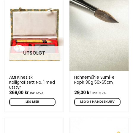
har
har
flere
flere
varianter.
varianter.
Alternativene
Alternativene
kan
kan
velges
velges
på
på
produktsiden
produktsiden
UTSOLGT
AMI Kinesisk
Hahnemühle Sumi-e
Kalligrafisett No. 1 med
Papir 80g 50x65cm
utstyr
368,00
kr
29,00
kr
ink. MVA
ink. MVA
LES MER
LEGG I HANDLEKURV