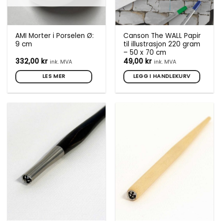
AMI Morter i Porselen Ø:
Canson The WALL Papir
9 cm
til illustrasjon 220 gram
– 50 x 70 cm
332,00
kr
49,00
kr
ink. MVA
ink. MVA
LES MER
LEGG I HANDLEKURV