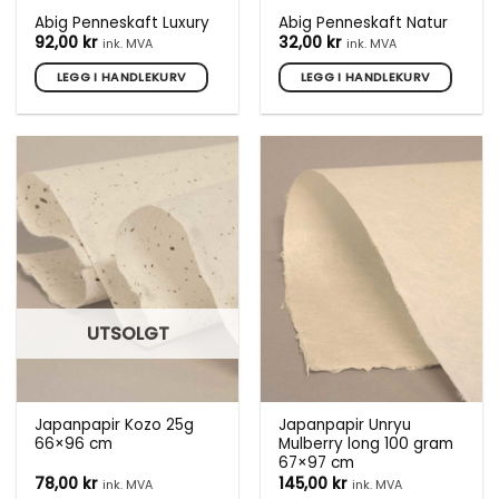
Abig Penneskaft Luxury
Abig Penneskaft Natur
92,00
kr
32,00
kr
ink. MVA
ink. MVA
LEGG I HANDLEKURV
LEGG I HANDLEKURV
UTSOLGT
Japanpapir Kozo 25g
Japanpapir Unryu
66×96 cm
Mulberry long 100 gram
67×97 cm
78,00
kr
145,00
kr
ink. MVA
ink. MVA